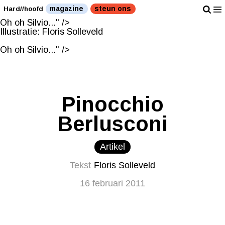
Illustratie: Floris Solleveld
magazine
steun ons
Hard//hoofd
Oh oh Silvio..." />
Illustratie: Floris Solleveld
Oh oh Silvio..." />
Pinocchio
Berlusconi
Artikel
Tekst
Floris Solleveld
16 februari 2011