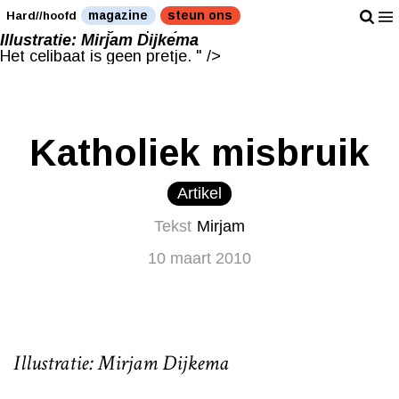
Illustratie: Mirjam Dijkema
magazine
steun ons
Hard//hoofd
Het celibaat is geen pretje. " />
Illustratie: Mirjam Dijkema
Het celibaat is geen pretje. " />
Katholiek misbruik
Artikel
Tekst
Mirjam
10 maart 2010
Illustratie: Mirjam Dijkema