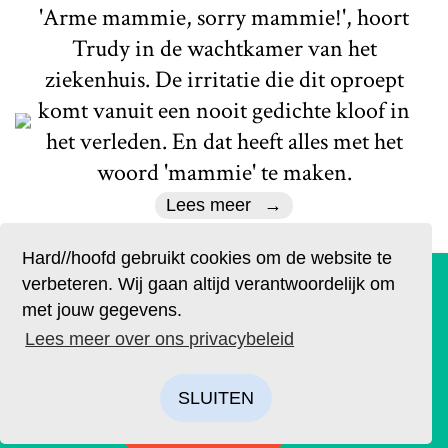
'Arme mammie, sorry mammie!', hoort
Trudy in de wachtkamer van het
ziekenhuis. De irritatie die dit oproept
komt vanuit een nooit gedichte kloof in
het verleden. En dat heeft alles met het
woord 'mammie' te maken.
Lees meer
Hard//hoofd gebruikt cookies om de website te
De geruchten zijn waar. Lees Hard//hoofd nu ook op
verbeteren. Wij gaan altijd verantwoordelijk om
papier!
met jouw gegevens.
Bestel op tijd je eigen exemplaar van de eerste editie, met
Lees meer over ons privacybeleid
H//h
als thema: ‘Ik’. We hebben drie covers ontworpen. Kies je
favoriet.
SLUITEN
BESTELLEN