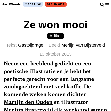
magazine
steun ons
Hard//hoofd
Ze won mooi
Artikel
Tekst
Gastbijdrage
Beeld
Merlijn van Bijsterveld
13 oktober 2013
Neem een beeldend gedicht en een
poetische illustratie en je hebt het
perfecte gerecht voor een langzame
zondagochtend met veel koffie. De
komende weken komen dichter
Martijn den Ouden
en illustrator
Merlijn Bijsterveld
elk weekeind samen