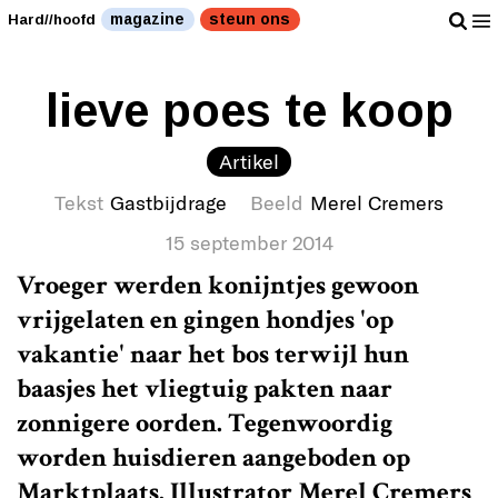
magazine
steun ons
Hard//hoofd
lieve poes te koop
Artikel
Tekst
Gastbijdrage
Beeld
Merel Cremers
15 september 2014
Vroeger werden konijntjes gewoon
vrijgelaten en gingen hondjes 'op
vakantie' naar het bos terwijl hun
baasjes het vliegtuig pakten naar
zonnigere oorden. Tegenwoordig
worden huisdieren aangeboden op
Marktplaats. Illustrator
Merel Cremers