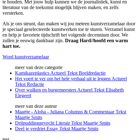
te houden. Met jouw hulp kunnen we de journalistiek, kunst en
literatuur van de toekomst mogelijk blijven maken, en zelfs
versterken.
Als je ons steunt, dan maken wij jou meteen kunstverzamelaar door
je speciaal geselecteerde kunstwerken toe te sturen. Verzamel kunst
en help je favoriete tijdschrift het volgende decennium door. We
zullen je eeuwig dankbaar zijn.
Draag Hard//hoofd een warm
hart toe.
Word kunstverzamelaar
meer van deze categorie
Kamikazeplastics
Actueel
Tekst
Beeldredactie
Het voert te ver om het hele verhaal uit te leggen
Actueel
Tekst
Redactie
Over wulken en burgemeesters
Actueel
Tekst
Elisabeth
Elegeert
meer van deze auteur
Maartje - Aloha - Juliana
Columns & Commentaar
Tekst
Maartje Smits
Drilpudding​gevecht
Literair
Tekst
Maartje Smits
Deel je verdriet
Essay
Tekst
Maartje Smits
test