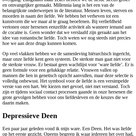
en omvangrijker gemaakt. Millennia lang is het een van de
belangrijkste onderwerpen in de literatuur. Mensen leven, sterven en
moorden in naam der liefde. We hebben het verheven tot een
kunstvorm die we maar al te graag beoefenen. Bij verliefdheid
vertonen onze hersenen eenzelfde activiteit als wanneer iemand aan
de cocaïne is. Geen wonder dat we verslaafd zijn geraakt aan het
idee van romantische liefde. Toch weten we nog steeds niet precies
hoe we aan deze drugs kunnen komen.
Op veel vlakken hebben we de samenleving hiërarchisch ingericht,
maar onze liefde kent geen systeem. De sterkste man gaat niet voor
de sterkste vrouw. Er bestaat geen wachtlijst voor ‘ware liefde’. Er is
geen formule voor een gelukkige relatie. Vrouwen vallen op
mannen die hen in genetisch opzicht aanvullen, maar deze selectie is
volledig onbewust. Het symbool voor de liefde is een versimpelde
versie van een hart. We kiezen met gevoel, niet met verstand. Toch
zijn er tijdens sociaal contact processen gaande in onze hersenen die
grote gevolgen hebben voor ons liefdesleven en de keuzes die we
daarin maken.
Depressieve Deen
Een paar jaar geleden vond ik mijn ware. Een Deen. Het was liefde
op het eerste gezicht. Opeens begreep ik waar iedereen het over had,