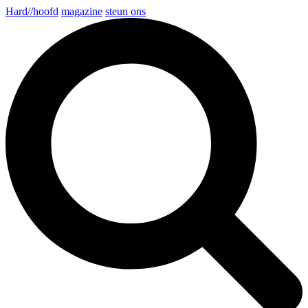
Hard//hoofd
magazine
steun ons