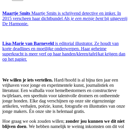
Maartje Smits
Maartje Smits is schrijvend detective en imker. In
2015 verscheen haar dichtbundel
Als je een meisje bent
bij uitgeverij
De Harmonie.
Lisa-Marie van Barneveld
is editorial illustrator. Ze houdt van
korte deadlines en moeilijke onderwerpen. Haar geheime
superkracht is meer verf op haar handen/kleren/tafel/kat krijgen dan
op het papier.
We willen je iets vertellen.
Hard//hoofd is al bijna tien jaar een
vrijhaven voor jonge en experimentele kunst, journalistiek en
literatuur. Een walhalla voor hemelbestormers en constructieve
twijfelaars, een speeltuin voor talentvolle dromers en ontheemde
jonge honden. Elke dag verschijnen op onze site eigenzinnige
artikelen, verhalen, poëzie, kunst, fotografie en illustraties van onze
jonge makers. Én onze site is helemaal gratis.
Hoe graag we ook zouden willen;
zonder jou kunnen we dit niet
blijven doen
. We hebben namelijk te weinig inkomsten om dit vol