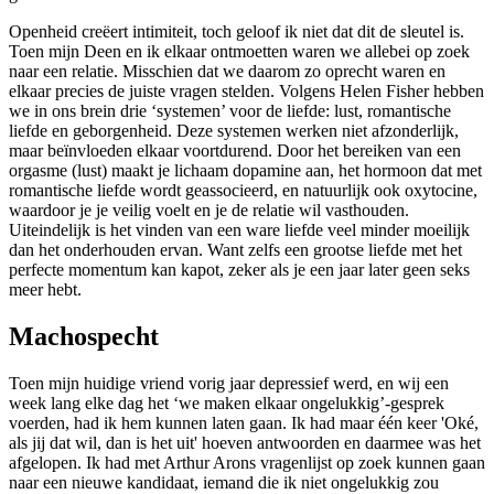
Openheid creëert intimiteit, toch geloof ik niet dat dit de sleutel is.
Toen mijn Deen en ik elkaar ontmoetten waren we allebei op zoek
naar een relatie. Misschien dat we daarom zo oprecht waren en
elkaar precies de juiste vragen stelden. Volgens Helen Fisher hebben
we in ons brein drie ‘systemen’ voor de liefde: lust, romantische
liefde en geborgenheid. Deze systemen werken niet afzonderlijk,
maar beïnvloeden elkaar voortdurend. Door het bereiken van een
orgasme (lust) maakt je lichaam dopamine aan, het hormoon dat met
romantische liefde wordt geassocieerd, en natuurlijk ook oxytocine,
waardoor je je veilig voelt en je de relatie wil vasthouden.
Uiteindelijk is het vinden van een ware liefde veel minder moeilijk
dan het onderhouden ervan. Want zelfs een grootse liefde met het
perfecte momentum kan kapot, zeker als je een jaar later geen seks
meer hebt.
Machospecht
Toen mijn huidige vriend vorig jaar depressief werd, en wij een
week lang elke dag het ‘we maken elkaar ongelukkig’-gesprek
voerden, had ik hem kunnen laten gaan. Ik had maar één keer 'Oké,
als jij dat wil, dan is het uit' hoeven antwoorden en daarmee was het
afgelopen. Ik had met Arthur Arons vragenlijst op zoek kunnen gaan
naar een nieuwe kandidaat, iemand die ik niet ongelukkig zou