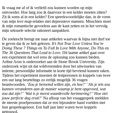
Ik vraag me af of ik verliefd zou kunnen worden op mijn
ontvoerder. Hoe lang zou ik daarvoor in een kelder moeten zitten?
Zit ik soms al in een kelder? Een spreekwoordelijke dan, in de vorm
van mijn
love map
-relaties met depressieve mannen. Misschien moet
ik mijn romantische gevoelens aan de kant zetten en in het vervolg
mijn seksuele selectie rationeel aanpakken.
De zoektocht brengt me naar artikelen waarvan ik bijna niet durf toe
te geven dat ik ze heb gelezen.
It’s Not True Love Unless You’re
Doing These 7 Things
en
To Fall In Love With Anyone, Do This
en
The 36 Questions That Lead to Love.
Dit laatste artikel gaat over
een experiment dat wel eens de oplossing zou kunnen bieden.
Arthur Aron is onderzoeker aan de Stone Brook University. Zijn
onderzoek wijst uit dat wildvreemden door het uitwisselen van
intieme, persoonlijke informatie in korte tijd bevriend kunnen raken.
Tijdens het experiment moesten de testpersonen in koppels van twee
een uur lang beurtelings zo eerlijk mogelijk 36 vragen
beantwoorden.
‘Zou je beroemd willen zijn, en hoe?’
‘Als je iets zou
kunnen veranderen aan de manier waarop je bent opgevoed, wat
zou dat zijn?’
‘Wat is je meest waardevolle herinnering?’ ‘Hoe ziet
jouw perfecte dag eruit?’
Na afloop van het vraaggesprek meldden
de meeste proefpersonen dat ze een bijzondere band voelden met
hun gespreksgenoot. Een half jaar later waren twee koppels
getrouwd.