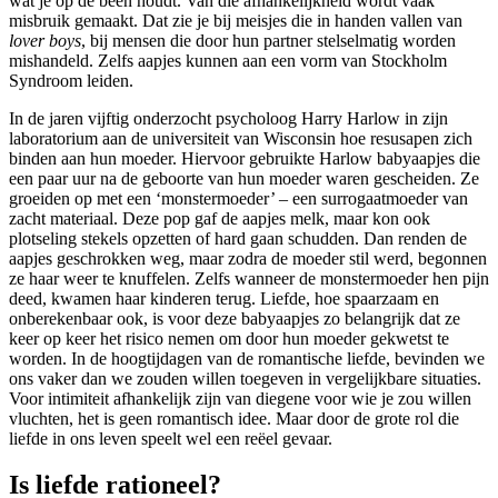
wat je op de been houdt. Van die afhankelijkheid wordt vaak
misbruik gemaakt. Dat zie je bij meisjes die in handen vallen van
lover boys
, bij mensen die door hun partner stelselmatig worden
mishandeld. Zelfs aapjes kunnen aan een vorm van Stockholm
Syndroom leiden.
In de jaren vijftig onderzocht psycholoog Harry Harlow in zijn
laboratorium aan de universiteit van Wisconsin hoe resusapen zich
binden aan hun moeder. Hiervoor gebruikte Harlow babyaapjes die
een paar uur na de geboorte van hun moeder waren gescheiden. Ze
groeiden op met een ‘monstermoeder’ – een surrogaatmoeder van
zacht materiaal. Deze pop gaf de aapjes melk, maar kon ook
plotseling stekels opzetten of hard gaan schudden. Dan renden de
aapjes geschrokken weg, maar zodra de moeder stil werd, begonnen
ze haar weer te knuffelen. Zelfs wanneer de monstermoeder hen pijn
deed, kwamen haar kinderen terug. Liefde, hoe spaarzaam en
onberekenbaar ook, is voor deze babyaapjes zo belangrijk dat ze
keer op keer het risico nemen om door hun moeder gekwetst te
worden. In de hoogtijdagen van de romantische liefde, bevinden we
ons vaker dan we zouden willen toegeven in vergelijkbare situaties.
Voor intimiteit afhankelijk zijn van diegene voor wie je zou willen
vluchten, het is geen romantisch idee. Maar door de grote rol die
liefde in ons leven speelt wel een reëel gevaar.
Is liefde rationeel?