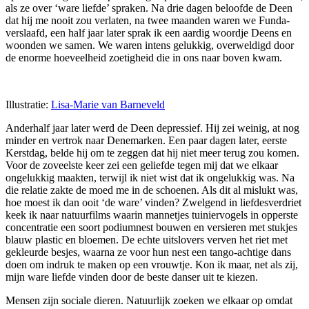
als ze over ‘ware liefde’ spraken. Na drie dagen beloofde de Deen
dat hij me nooit zou verlaten, na twee maanden waren we Funda-
verslaafd, een half jaar later sprak ik een aardig woordje Deens en
woonden we samen. We waren intens gelukkig, overweldigd door
de enorme hoeveelheid zoetigheid die in ons naar boven kwam.
Illustratie:
Lisa-Marie van Barneveld
Anderhalf jaar later werd de Deen depressief. Hij zei weinig, at nog
minder en vertrok naar Denemarken. Een paar dagen later, eerste
Kerstdag, belde hij om te zeggen dat hij niet meer terug zou komen.
Voor de zoveelste keer zei een geliefde tegen mij dat we elkaar
ongelukkig maakten, terwijl ik niet wist dat ik ongelukkig was. Na
die relatie zakte de moed me in de schoenen. Als dit al mislukt was,
hoe moest ik dan ooit ‘de ware’ vinden? Zwelgend in liefdesverdriet
keek ik naar natuurfilms waarin mannetjes tuiniervogels in opperste
concentratie een soort podiumnest bouwen en versieren met stukjes
blauw plastic en bloemen. De echte uitslovers verven het riet met
gekleurde besjes, waarna ze voor hun nest een tango-achtige dans
doen om indruk te maken op een vrouwtje. Kon ik maar, net als zij,
mijn ware liefde vinden door de beste danser uit te kiezen.
Mensen zijn sociale dieren. Natuurlijk zoeken we elkaar op omdat