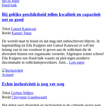
Hard//talk
Bij gelijke geschiktheid tellen kwaliteit en capaciteit
net zo goed
Tekst
Gatool Katawazi
Beeld
Kasper Tinus
De wereld staat in brand en dat mag niet onbeschreven blijven. In
tegenstelling tot Ella Kuijpers ziet Gatool Katawazi er wél het
belang van in om voorkeur te geven aan de sollicitant die de
diversiteit binnen een organisatie versterkt. Afgelopen zomer schreef
Ella Kuijpers een Hard//talk waarin zij pleit tegen positieve
discriminatie in sollicitatieprocedures. Juist...
Lees meer
Actueel
Echte inclusiviteit is nog ver weg
Tekst
Gerben Willers
Beeld
Cheyenne Goudswaard
Het debat over diversiteit en inclusiviteit in de culturele sector gaat