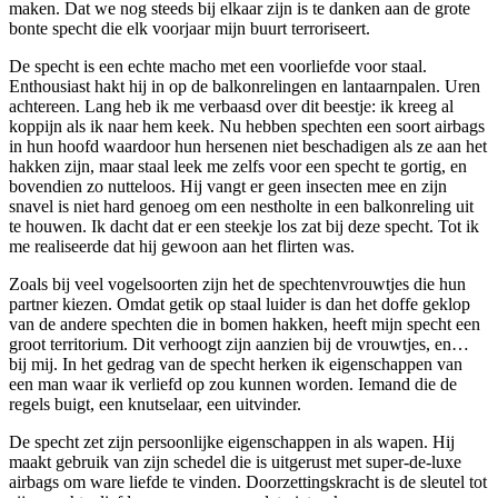
maken. Dat we nog steeds bij elkaar zijn is te danken aan de grote
bonte specht die elk voorjaar mijn buurt terroriseert.
De specht is een echte macho met een voorliefde voor staal.
Enthousiast hakt hij in op de balkonrelingen en lantaarnpalen. Uren
achtereen. Lang heb ik me verbaasd over dit beestje: ik kreeg al
koppijn als ik naar hem keek. Nu hebben spechten een soort airbags
in hun hoofd waardoor hun hersenen niet beschadigen als ze aan het
hakken zijn, maar staal leek me zelfs voor een specht te gortig, en
bovendien zo nutteloos. Hij vangt er geen insecten mee en zijn
snavel is niet hard genoeg om een nestholte in een balkonreling uit
te houwen. Ik dacht dat er een steekje los zat bij deze specht. Tot ik
me realiseerde dat hij gewoon aan het flirten was.
Zoals bij veel vogelsoorten zijn het de spechtenvrouwtjes die hun
partner kiezen. Omdat getik op staal luider is dan het doffe geklop
van de andere spechten die in bomen hakken, heeft mijn specht een
groot territorium. Dit verhoogt zijn aanzien bij de vrouwtjes, en…
bij mij. In het gedrag van de specht herken ik eigenschappen van
een man waar ik verliefd op zou kunnen worden. Iemand die de
regels buigt, een knutselaar, een uitvinder.
De specht zet zijn persoonlijke eigenschappen in als wapen. Hij
maakt gebruik van zijn schedel die is uitgerust met super-de-luxe
airbags om ware liefde te vinden. Doorzettingskracht is de sleutel tot