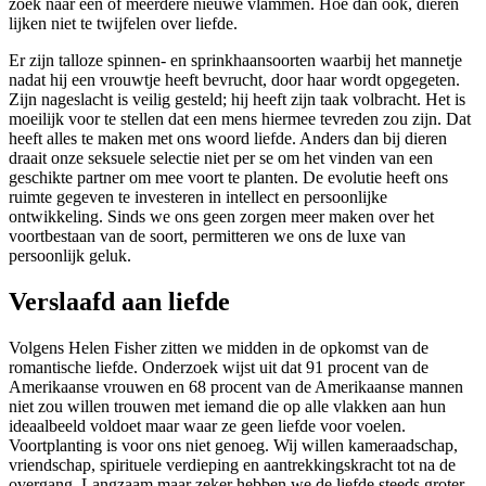
zoek naar een of meerdere nieuwe vlammen. Hoe dan ook, dieren
lijken niet te twijfelen over liefde.
Er zijn talloze spinnen- en sprinkhaansoorten waarbij het mannetje
nadat hij een vrouwtje heeft bevrucht, door haar wordt opgegeten.
Zijn nageslacht is veilig gesteld; hij heeft zijn taak volbracht. Het is
moeilijk voor te stellen dat een mens hiermee tevreden zou zijn. Dat
heeft alles te maken met ons woord liefde. Anders dan bij dieren
draait onze seksuele selectie niet per se om het vinden van een
geschikte partner om mee voort te planten. De evolutie heeft ons
ruimte gegeven te investeren in intellect en persoonlijke
ontwikkeling. Sinds we ons geen zorgen meer maken over het
voortbestaan van de soort, permitteren we ons de luxe van
persoonlijk geluk.
Verslaafd aan liefde
Volgens Helen Fisher zitten we midden in de opkomst van de
romantische liefde. Onderzoek wijst uit dat 91 procent van de
Amerikaanse vrouwen en 68 procent van de Amerikaanse mannen
niet zou willen trouwen met iemand die op alle vlakken aan hun
ideaalbeeld voldoet maar waar ze geen liefde voor voelen.
Voortplanting is voor ons niet genoeg. Wij willen kameraadschap,
vriendschap, spirituele verdieping en aantrekkingskracht tot na de
overgang. Langzaam maar zeker hebben we de liefde steeds groter