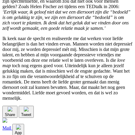
zijn spechtenliefde, en waarom zou dat niet ook voor mensen
gelden? Zoals Helen Fischer zei tijdens een TEDtalk in 2006:
‘Eerlijk waar, ik geloof niet dat we een diersoort zijn die “bedoeld”
is om gelukkig te zijn, we zijn een diersoort die “bedoeld” is om
zich voort te planten. Ik denk dat het geluk dat we vinden door ons
zelf wordt gemaakt, een goede relatie maak je samen.’
Ik keek naar de specht en realiseerde me dat werken voor liefde
belangrijker is dan het vinden ervan. Mannen worden niet depressief
door mij, ze worden depressief mét mij. Misschien is dat mijn grote
talent, en hebben al mijn voorgaande depressieve vriendjes me
voorbereid om deze ene relatie wel te laten overleven. Is die
love
map
toch nog ergens goed voor. Uiteindelijk kun je alleen jezelf
gelukkig maken, dat is misschien wel de engste gedachte. Want het
is zo fijn om die verantwoordelijkheid af te schuiven op de
romantiek. De mens heeft de liefde groter gemaakt dan menig
diersoort ooit zal kunnen bevatten. Maar, dat maakt het nog geen
wondermiddel. Liefde moet gevoed worden, en dat is wel zo
menselijk.
Share
Tweet
Mail
App