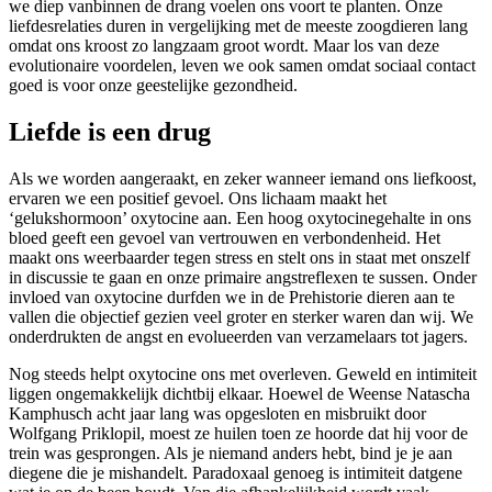
we diep vanbinnen de drang voelen ons voort te planten. Onze
liefdesrelaties duren in vergelijking met de meeste zoogdieren lang
omdat ons kroost zo langzaam groot wordt. Maar los van deze
evolutionaire voordelen, leven we ook samen omdat sociaal contact
goed is voor onze geestelijke gezondheid.
Liefde is een drug
Als we worden aangeraakt, en zeker wanneer iemand ons liefkoost,
ervaren we een positief gevoel. Ons lichaam maakt het
‘gelukshormoon’ oxytocine aan. Een hoog oxytocinegehalte in ons
bloed geeft een gevoel van vertrouwen en verbondenheid. Het
maakt ons weerbaarder tegen stress en stelt ons in staat met onszelf
in discussie te gaan en onze primaire angstreflexen te sussen. Onder
invloed van oxytocine durfden we in de Prehistorie dieren aan te
vallen die objectief gezien veel groter en sterker waren dan wij. We
onderdrukten de angst en evolueerden van verzamelaars tot jagers.
Nog steeds helpt oxytocine ons met overleven. Geweld en intimiteit
liggen ongemakkelijk dichtbij elkaar. Hoewel de Weense Natascha
Kamphusch acht jaar lang was opgesloten en misbruikt door
Wolfgang Priklopil, moest ze huilen toen ze hoorde dat hij voor de
trein was gesprongen. Als je niemand anders hebt, bind je je aan
diegene die je mishandelt. Paradoxaal genoeg is intimiteit datgene