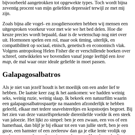
bijvoorbeeld aangetrokken tot opgewekte types. Toch wordt bijna
zeventig procent van mijn geliefden depressief terwijl ze met mij
zijn.
Zoals bijna alle vogel- en zoogdiersoorten hebben wij mensen een
uitgesproken voorkeur voor met wie we het bed delen. Hoe die
keuze precies wordt bepaald, daar is de wetenschap nog niet over
uit. Hormonen spelen een rol, maar ook timing, uiterlijk, en
compatibiliteit op sociaal, etnisch, genetisch en economisch vlak.
Volgens antropoloog Helen Fisher die er verschillende boeken over
schreef, ontwikkelen we bovendien vanaf jonge leeftijd een
love
map
, de mal waar onze ideale geliefde in moet passen.
Galapagosalbatros
Als je niet van jezelf houdt is het moeilijk om een ander lief te
hebben. De laatste keer zag ik het aankomen: we hadden weinig
seks, weinig ruzie, weinig slaap. Ik bekeek een natuurfilm waarin
een galapagosalbatrospaartje na maanden afzonderlijk te hebben
geleefd, elkaar met tedere snavelstreeltjes en kopstootjes begroet. Bij
het zien van deze vanzelfsprekende dierenliefde voelde ik een steek
van jaloezie. Het lijkt zo simpel: ben je een zwaan, een vos of een
hamerhaai, dan blijf je bij elkaar tot een van jullie sterft, ben je een
gnoe, een hamster of een zeeleeuw dan ga je elke lente vrolijk op