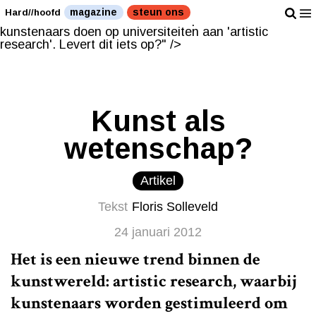
Steeds meer kunstenaars doen op universiteiten aan
magazine
steun ons
Hard//hoofd
'artistic research'. Levert dit iets op?" />
Steeds meer
kunstenaars doen op universiteiten aan 'artistic
research'. Levert dit iets op?" />
Kunst als
wetenschap?
Artikel
Tekst
Floris Solleveld
24 januari 2012
Het is een nieuwe trend binnen de
kunstwereld: artistic research, waarbij
kunstenaars worden gestimuleerd om