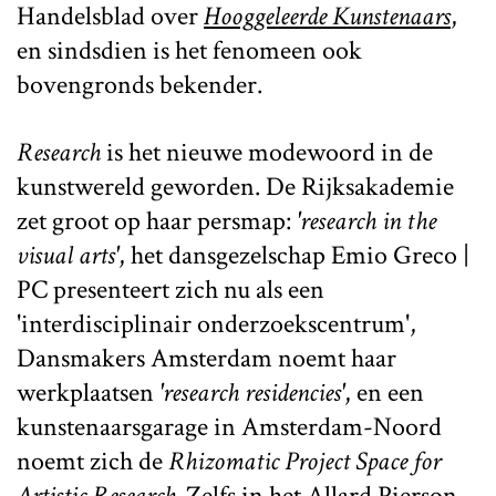
Handelsblad over
Hooggeleerde Kunstenaars
,
en sindsdien is het fenomeen ook
bovengronds bekender.
Research
is het nieuwe modewoord in de
kunstwereld geworden. De Rijksakademie
zet groot op haar persmap:
'research in the
visual arts'
, het dansgezelschap Emio Greco |
PC presenteert zich nu als een
'interdisciplinair onderzoekscentrum',
Dansmakers Amsterdam noemt haar
werkplaatsen
'research residencies'
, en een
kunstenaarsgarage in Amsterdam-Noord
noemt zich de
Rhizomatic Project Space for
Artistic Research.
Zelfs in het Allard Pierson