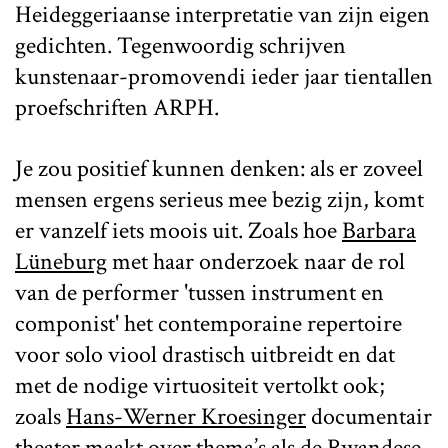
Heideggeriaanse interpretatie van zijn eigen
gedichten. Tegenwoordig schrijven
kunstenaar-promovendi ieder jaar tientallen
proefschriften ARPH.
Je zou positief kunnen denken: als er zoveel
mensen ergens serieus mee bezig zijn, komt
er vanzelf iets moois uit. Zoals hoe
Barbara
Lüneburg
met haar onderzoek naar de rol
van de performer 'tussen instrument en
componist' het contemporaine repertoire
voor solo viool drastisch uitbreidt en dat
met de nodige virtuositeit vertolkt ook;
zoals
Hans-Werner Kroesinger
documentair
theater maakt over thema’s als de Rwandese