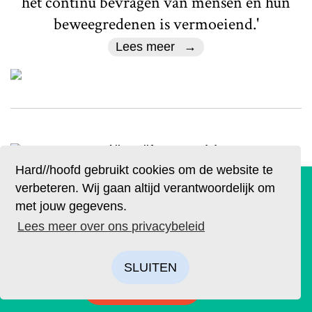
het continu bevragen van mensen en hun
beweegredenen is vermoeiend.'
Lees meer
Hard//hoofd gebruikt cookies om de website te
Actueel
De geruchten zijn waar. Lees Hard//hoofd nu ook op
verbeteren. Wij gaan altijd verantwoordelijk om
papier!
Geen douche, geen
met jouw gegevens.
geloof, geen adem
Bestel op tijd je eigen exemplaar van de eerste editie, met
Lees meer over ons privacybeleid
als thema: ‘Ik’. We hebben drie covers ontworpen. Kies je
favoriet.
Tekst
Redactie
SLUITEN
Deze week worden we blij van een
BESTELLEN
zeiltripje naar het Markermeer, een serie