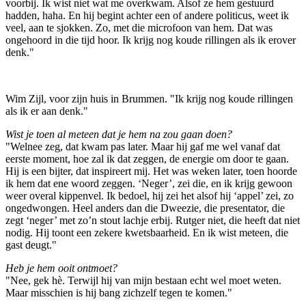
voorbij. Ik wist niet wat me overkwam. Alsof ze hem gestuurd
hadden, haha. En hij begint achter een of andere politicus, weet ik
veel, aan te sjokken. Zo, met die microfoon van hem. Dat was
ongehoord in die tijd hoor. Ik krijg nog koude rillingen als ik erover
denk."
Wim Zijl, voor zijn huis in Brummen. "Ik krijg nog koude rillingen
als ik er aan denk."
Wist je toen al meteen dat je hem na zou gaan doen?
"Welnee zeg, dat kwam pas later. Maar hij gaf me wel vanaf dat
eerste moment, hoe zal ik dat zeggen, de energie om door te gaan.
Hij is een bijter, dat inspireert mij. Het was weken later, toen hoorde
ik hem dat ene woord zeggen. ‘Neger’, zei die, en ik krijg gewoon
weer overal kippenvel. Ik bedoel, hij zei het alsof hij ‘appel’ zei, zo
ongedwongen. Heel anders dan die Dweezie, die presentator, die
zegt ‘neger’ met zo’n stout lachje erbij. Rutger niet, die heeft dat niet
nodig. Hij toont een zekere kwetsbaarheid. En ik wist meteen, die
gast deugt."
Heb je hem ooit ontmoet?
"Nee, gek hè. Terwijl hij van mijn bestaan echt wel moet weten.
Maar misschien is hij bang zichzelf tegen te komen."