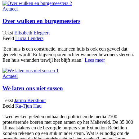
Actueel
Over wulken en burgemeesters
Tekst
Elisabeth Elegeert
Beeld
Lucia Lenders
'Een huis is een constructie, maar een huis is ook een gevoel dat
gedeeld wordt. Er blijven sporen achter wanneer bewoners sterven.
Een huis verandert terwijl het blijft staan.'
Lees meer
Actueel
We laten ons niet sussen
Tekst
Jarmo Berkhout
Beeld
Ka-Tjun Hau
Twee weken geleden onthaalden politici en de media 2500
protesterende boeren met open armen op het Malieveld. De 35.000
klimaatstakers en de bezorgde burgers van Extinction Rebellion
konden rekenen op een stuk minder steun. Wat is er nodig om de
urgentie van de klimaatcrisis echt te laten voelen?, vraagt Jarmo