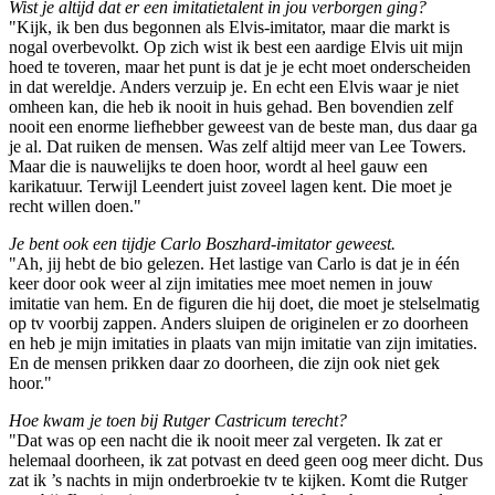
Wist je altijd dat er een imitatietalent in jou verborgen ging?
"Kijk, ik ben dus begonnen als Elvis-imitator, maar die markt is
nogal overbevolkt. Op zich wist ik best een aardige Elvis uit mijn
hoed te toveren, maar het punt is dat je je echt moet onderscheiden
in dat wereldje. Anders verzuip je. En echt een Elvis waar je niet
omheen kan, die heb ik nooit in huis gehad. Ben bovendien zelf
nooit een enorme liefhebber geweest van de beste man, dus daar ga
je al. Dat ruiken de mensen. Was zelf altijd meer van Lee Towers.
Maar die is nauwelijks te doen hoor, wordt al heel gauw een
karikatuur. Terwijl Leendert juist zoveel lagen kent. Die moet je
recht willen doen."
Je bent ook een tijdje Carlo Boszhard-imitator geweest.
"Ah, jij hebt de bio gelezen. Het lastige van Carlo is dat je in één
keer door ook weer al zijn imitaties mee moet nemen in jouw
imitatie van hem. En de figuren die hij doet, die moet je stelselmatig
op tv voorbij zappen. Anders sluipen de originelen er zo doorheen
en heb je mijn imitaties in plaats van mijn imitatie van zijn imitaties.
En de mensen prikken daar zo doorheen, die zijn ook niet gek
hoor."
Hoe kwam je toen bij Rutger Castricum terecht?
"Dat was op een nacht die ik nooit meer zal vergeten. Ik zat er
helemaal doorheen, ik zat potvast en deed geen oog meer dicht. Dus
zat ik ’s nachts in mijn onderbroekie tv te kijken. Komt die Rutger