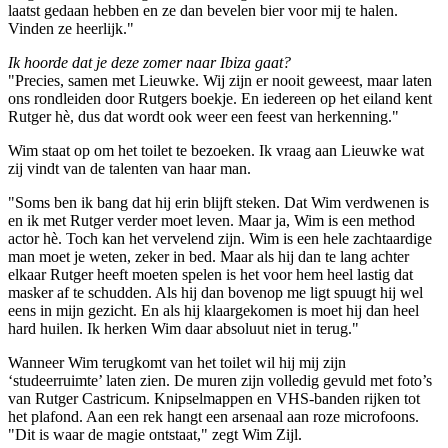
laatst gedaan hebben en ze dan bevelen bier voor mij te halen.
Vinden ze heerlijk."
Ik hoorde dat je deze zomer naar Ibiza gaat?
"Precies, samen met Lieuwke. Wij zijn er nooit geweest, maar laten
ons rondleiden door Rutgers boekje. En iedereen op het eiland kent
Rutger hè, dus dat wordt ook weer een feest van herkenning."
Wim staat op om het toilet te bezoeken. Ik vraag aan Lieuwke wat
zij vindt van de talenten van haar man.
"Soms ben ik bang dat hij erin blijft steken. Dat Wim verdwenen is
en ik met Rutger verder moet leven. Maar ja, Wim is een method
actor hè. Toch kan het vervelend zijn. Wim is een hele zachtaardige
man moet je weten, zeker in bed. Maar als hij dan te lang achter
elkaar Rutger heeft moeten spelen is het voor hem heel lastig dat
masker af te schudden. Als hij dan bovenop me ligt spuugt hij wel
eens in mijn gezicht. En als hij klaargekomen is moet hij dan heel
hard huilen. Ik herken Wim daar absoluut niet in terug."
Wanneer Wim terugkomt van het toilet wil hij mij zijn
‘studeerruimte’ laten zien. De muren zijn volledig gevuld met foto’s
van Rutger Castricum. Knipselmappen en VHS-banden rijken tot
het plafond. Aan een rek hangt een arsenaal aan roze microfoons.
"Dit is waar de magie ontstaat," zegt Wim Zijl.