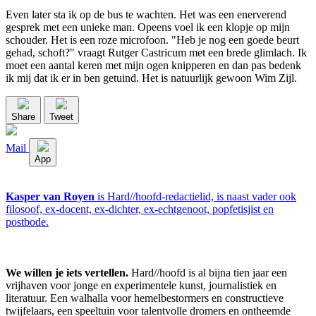
Even later sta ik op de bus te wachten. Het was een enerverend
gesprek met een unieke man. Opeens voel ik een klopje op mijn
schouder. Het is een roze microfoon. "Heb je nog een goede beurt
gehad, schoft?" vraagt Rutger Castricum met een brede glimlach. Ik
moet een aantal keren met mijn ogen knipperen en dan pas bedenk
ik mij dat ik er in ben getuind. Het is natuurlijk gewoon Wim Zijl.
Share
Tweet
Mail
App
Kasper van Royen
is Hard//hoofd-redactielid, is naast vader ook
filosoof, ex-docent, ex-dichter, ex-echtgenoot, popfetisjist en
postbode.
We willen je iets vertellen.
Hard//hoofd is al bijna tien jaar een
vrijhaven voor jonge en experimentele kunst, journalistiek en
literatuur. Een walhalla voor hemelbestormers en constructieve
twijfelaars, een speeltuin voor talentvolle dromers en ontheemde