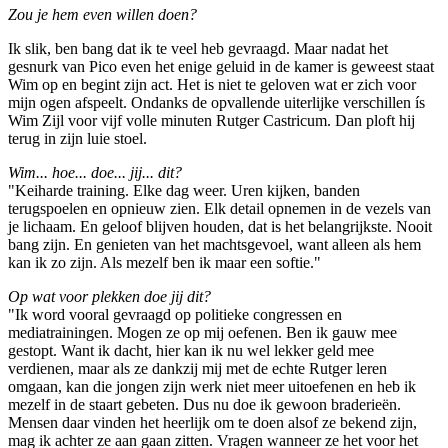
Zou je hem even willen doen?
Ik slik, ben bang dat ik te veel heb gevraagd. Maar nadat het
gesnurk van Pico even het enige geluid in de kamer is geweest staat
Wim op en begint zijn act. Het is niet te geloven wat er zich voor
mijn ogen afspeelt. Ondanks de opvallende uiterlijke verschillen ís
Wim Zijl voor vijf volle minuten Rutger Castricum. Dan ploft hij
terug in zijn luie stoel.
Wim... hoe... doe... jij... dit?
"Keiharde training. Elke dag weer. Uren kijken, banden
terugspoelen en opnieuw zien. Elk detail opnemen in de vezels van
je lichaam. En geloof blijven houden, dat is het belangrijkste. Nooit
bang zijn. En genieten van het machtsgevoel, want alleen als hem
kan ik zo zijn. Als mezelf ben ik maar een softie."
Op wat voor plekken doe jij dit?
"Ik word vooral gevraagd op politieke congressen en
mediatrainingen. Mogen ze op mij oefenen. Ben ik gauw mee
gestopt. Want ik dacht, hier kan ik nu wel lekker geld mee
verdienen, maar als ze dankzij mij met de echte Rutger leren
omgaan, kan die jongen zijn werk niet meer uitoefenen en heb ik
mezelf in de staart gebeten. Dus nu doe ik gewoon braderieën.
Mensen daar vinden het heerlijk om te doen alsof ze bekend zijn,
mag ik achter ze aan gaan zitten. Vragen wanneer ze het voor het