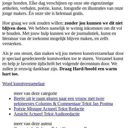
jonge honden. Elke dag verschijnen op onze site eigenzinnige
artikelen, verhalen, poëzie, kunst, fotografie en illustraties van onze
jonge makers. Én onze site is helemaal gratis.
Hoe graag we ook zouden willen;
zonder jou kunnen we dit niet
blijven doen
. We hebben namelijk te weinig inkomsten om dit vol
te houden. Met jouw hulp kunnen we de journalistiek, kunst en
literatuur van de toekomst mogelijk blijven maken, en zelfs
versterken.
Als je ons steunt, dan maken wij jou meteen kunstverzamelaar door
je speciaal geselecteerde kunstwerken toe te sturen. Verzamel kunst
en help je favoriete tijdschrift het volgende decennium door. We
zullen je eeuwig dankbaar zijn.
Draag Hard//hoofd een warm
hart toe.
Word kunstverzamelaar
meer van deze categorie
Beetje uit je raam gluren naar een vrouw met twee
pekineesjes
Columns & Commentaar
Tekst
Jan Postma
Poëzie Mixtape
Actueel
Tekst
Redactie
Ansicht
Actueel
Tekst
Audioredactie
meer van deze auteur