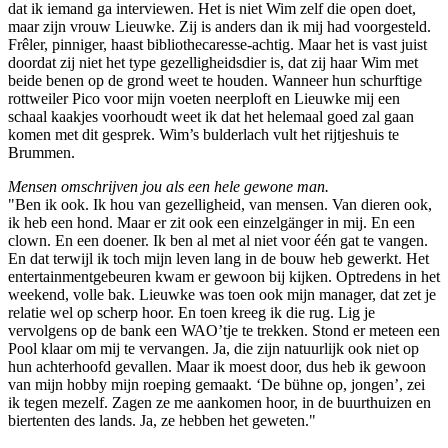
dat ik iemand ga interviewen. Het is niet Wim zelf die open doet,
maar zijn vrouw Lieuwke. Zij is anders dan ik mij had voorgesteld.
Frêler, pinniger, haast bibliothecaresse-achtig. Maar het is vast juist
doordat zij niet het type gezelligheidsdier is, dat zij haar Wim met
beide benen op de grond weet te houden. Wanneer hun schurftige
rottweiler Pico voor mijn voeten neerploft en Lieuwke mij een
schaal kaakjes voorhoudt weet ik dat het helemaal goed zal gaan
komen met dit gesprek. Wim’s bulderlach vult het rijtjeshuis te
Brummen.
Mensen omschrijven jou als een hele gewone man.
"Ben ik ook. Ik hou van gezelligheid, van mensen. Van dieren ook,
ik heb een hond. Maar er zit ook een einzelgänger in mij. En een
clown. En een doener. Ik ben al met al niet voor één gat te vangen.
En dat terwijl ik toch mijn leven lang in de bouw heb gewerkt. Het
entertainmentgebeuren kwam er gewoon bij kijken. Optredens in het
weekend, volle bak. Lieuwke was toen ook mijn manager, dat zet je
relatie wel op scherp hoor. En toen kreeg ik die rug. Lig je
vervolgens op de bank een WAO’tje te trekken. Stond er meteen een
Pool klaar om mij te vervangen. Ja, die zijn natuurlijk ook niet op
hun achterhoofd gevallen. Maar ik moest door, dus heb ik gewoon
van mijn hobby mijn roeping gemaakt. ‘De bühne op, jongen’, zei
ik tegen mezelf. Zagen ze me aankomen hoor, in de buurthuizen en
biertenten des lands. Ja, ze hebben het geweten."