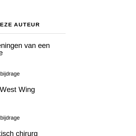
DEZE AUTEUR
ningen van een
e
bijdrage
-West Wing
bijdrage
isch chirurg