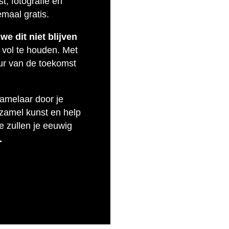
t, fotografie en
emaal gratis.
e dit niet blijven
 vol te houden. Met
uur van de toekomst
zamelaar door je
rzamel kunst en help
e zullen je eeuwig
.