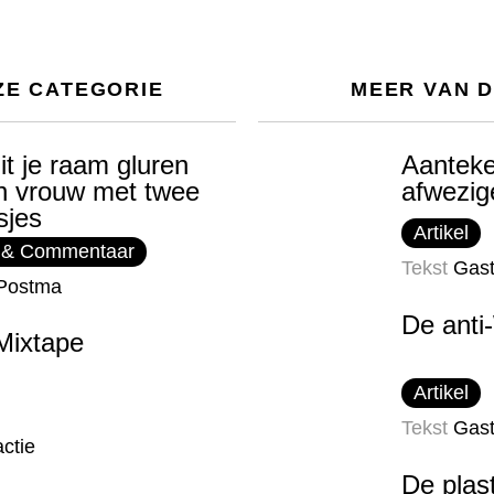
ZE CATEGORIE
MEER VAN 
it je raam gluren
Aanteke
n vrouw met twee
afwezig
sjes
Artikel
 & Commentaar
Tekst
Gast
Postma
De anti
Mixtape
Artikel
Tekst
Gast
ctie
De plast