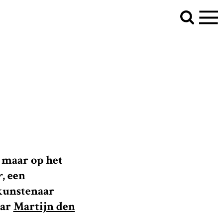
p maar op het
r
, een
akunstenaar
aar
Martijn den