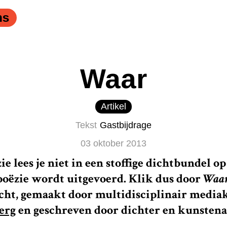
ns
Waar
Artikel
Tekst
Gastbijdrage
03 oktober 2013
e lees je niet in een stoffige dichtbundel o
poëzie wordt uitgevoerd. Klik dus door
Waa
icht, gemaakt door multidisciplinair medi
erg
en geschreven door dichter en kunsten