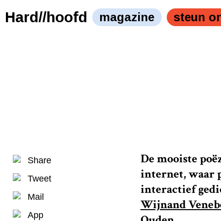
Hard//hoofd
magazine
steun o
De mooiste poëzi
Share
internet, waar 
Tweet
interactief ged
Mail
Wijnand Veneb
App
Ouden
.