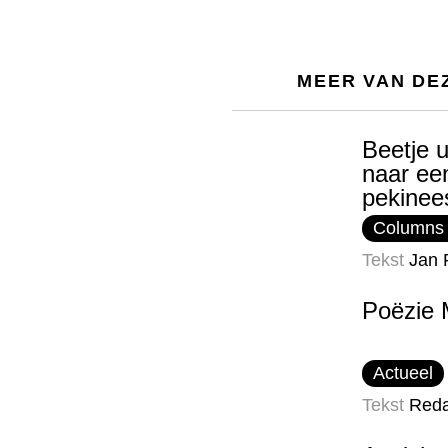
MEER VAN DE
Beetje u
naar ee
pekinee
Columns
Tekst
Jan 
Poëzie 
Actueel
Tekst
Reda