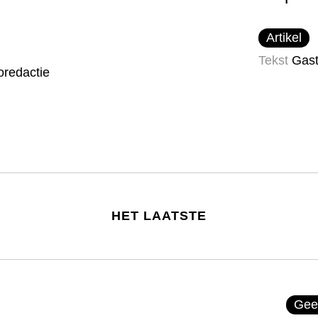
Artikel
Tekst
Gast
oredactie
HET LAATSTE
Gee