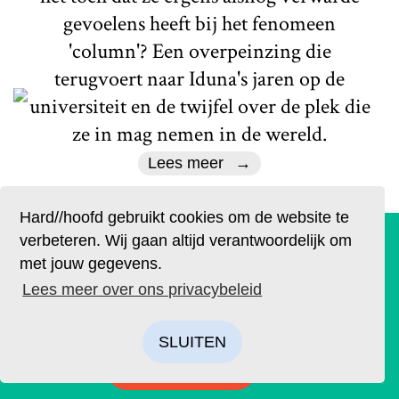
gevoelens heeft bij het fenomeen
'column'? Een overpeinzing die
terugvoert naar Iduna's jaren op de
universiteit en de twijfel over de plek die
ze in mag nemen in de wereld.
Lees meer
Hard//hoofd gebruikt cookies om de website te
De geruchten zijn waar. Lees Hard//hoofd nu ook op
verbeteren. Wij gaan altijd verantwoordelijk om
papier!
met jouw gegevens.
Bestel op tijd je eigen exemplaar van de eerste editie, met
Lees meer over ons privacybeleid
als thema: ‘Ik’. We hebben drie covers ontworpen. Kies je
favoriet.
Literair
SLUITEN
Het verlies van succes
BESTELLEN