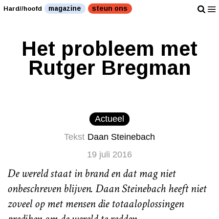
magazine
steun ons
Hard//hoofd
Het probleem met
Rutger Bregman
Actueel
Tekst
Daan Steinebach
19 juli 2016
De wereld staat in brand en dat mag niet
onbeschreven blijven. Daan Steinebach heeft niet
zoveel op met mensen die totaaloplossingen
prediken om de wereld te redden.