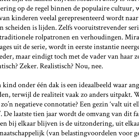
ing op de regel binnen de populaire cultuur, w
van kinderen veelal gerepresenteerd wordt naar
n scheiden is lijden. Zelfs vooruitstrevender seri
 traditionele rolpatronen en verhoudingen. Mir
ges uit de serie, wordt in eerste instantie neerg
der, maar eindigt toch met de vader van haar z
isch? Zeker. Realistisch? Nou, nee.
kind onder één dak is een ideaalbeeld waar ang
n, terwijl de realiteit vaak zo anders uitpakt. 
zo’n negatieve connotatie? Een gezin ‘valt uit el
’. De laatste tien jaar wordt de omvang van dit f
en bij elkaar blijven is de uitzondering, uit elk
aatschappelijk (van belastingvoordelen voor g