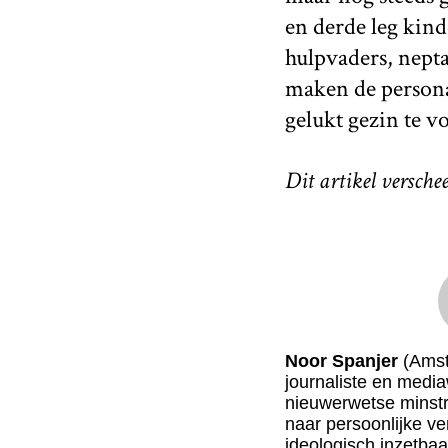
en derde leg kind
hulpvaders, nepta
maken de persona
gelukt gezin te v
Dit artikel versche
Noor Spanjer
(Amst
journaliste en medi
nieuwerwetse minstree
naar persoonlijke ve
ideologisch inzetbaa