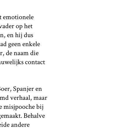
it emotionele
vader op het
, en hij dus
had geen enkele
er, de naam die
auwelijks contact
oer, Spanjer en
emd verhaal, maar
le misjpooche bij
gemaakt. Behalve
eide andere