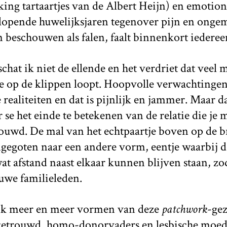
ing tartaartjes van de Albert Heijn) en emotion
lopende huwelijksjaren tegenover pijn en ongem
n beschouwen als falen, faalt binnenkort iederee
chat ik niet de ellende en het verdriet dat veel
ie op de klippen loopt. Hoopvolle verwachtinge
ealiteiten en dat is pijnlijk en jammer. Maar d
 se het einde te betekenen van de relatie die je m
ouwd. De mal van het echtpaartje boven op de b
egoten naar een andere vorm, eentje waarbij d
 afstand naast elkaar kunnen blijven staan, zod
uwe familieleden.
ik meer en meer vormen van deze
patchwork
-gez
getrouwd, homo-donorvaders en lesbische moede