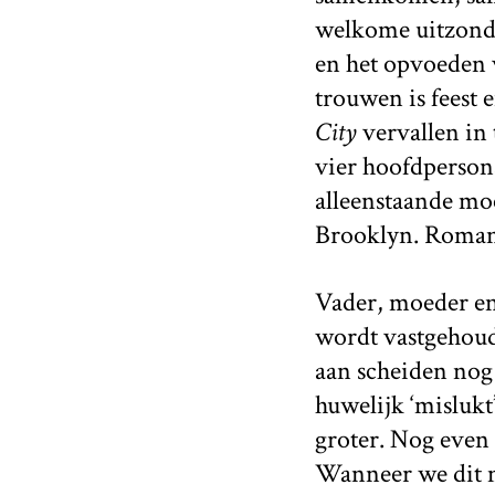
welkome uitzonder
en het opvoeden 
trouwen is feest e
City
vervallen in
vier hoofdpersona
alleenstaande moe
Brooklyn. Romant
Vader, moeder en 
wordt vastgehoude
aan scheiden nog 
huwelijk ‘mislukt
groter. Nog even 
Wanneer we dit m