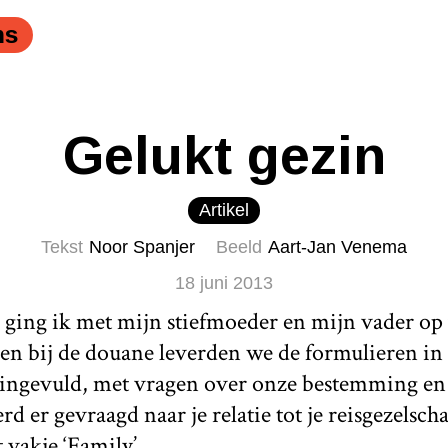
ns
Gelukt gezin
Artikel
Tekst
Noor Spanjer
Beeld
Aart-Jan Venema
18 juni 2013
 ging ik met mijn stiefmoeder en mijn vader op
en bij de douane leverden we de formulieren in 
 ingevuld, met vragen over onze bestemming en 
d er gevraagd naar je relatie tot je reisgezelscha
t vakje ‘Family’.