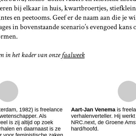
eren bij elkaar in huis, kwartbroertjes, stiefkle
ntes en peetooms. Geef er de naam aan die je wi
ges in bovenstaande scenario’s evengoed kans 
ormen.
en in het kader van onze
faalweek
erdam, 1982) is freelance
Aart-Jan Venema
is freela
awetenschapper. Als
verhalenverteller. Hij werk
l is zij altijd op zoek
NRC.next, de Groene Ams
rhalen en daarnaast is ze
hard/hoofd.
r voor feministische zaken