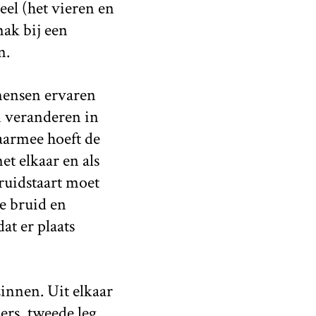
eel (het vieren en
ak bij een
n.
 mensen ervaren
n veranderen in
aarmee hoeft de
et elkaar en als
ruidstaart moet
e bruid en
at er plaats
innen. Uit elkaar
rs, tweede leg