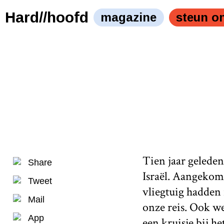
Hard//hoofd
magazine
steun o
Tien jaar geleden
Share
Israël. Aangekom
Tweet
vliegtuig hadden
Mail
onze reis. Ook wer
App
een kruisje bij he