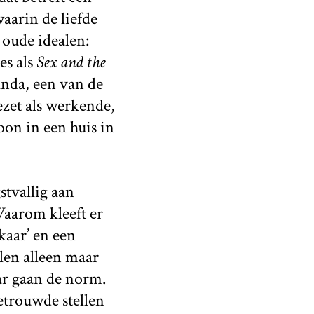
aarin de liefde
 oude idealen:
es als
Sex and the
anda, een van de
ezet als werkende,
oon in een huis in
stvallig aan
Waarom kleeft er
kaar’ en een
alen alleen maar
aar gaan de norm.
etrouwde stellen