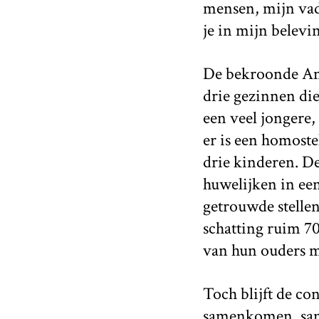
mensen, mijn vad
je in mijn belevi
De bekroonde Am
drie gezinnen di
een veel jongere,
er is een homoste
drie kinderen. De
huwelijken in ee
getrouwde stellen
schatting ruim 70
van hun ouders 
Toch blijft de con
samenkomen, sam