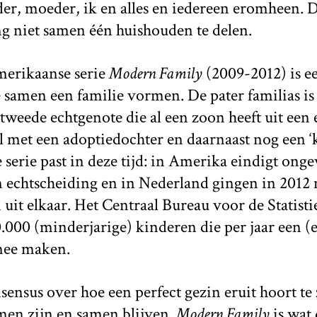
er, moeder, ik en alles en iedereen eromheen. 
ng niet samen één huishouden te delen.
erikaanse serie
Modern Family
(2009-2012) is e
e samen een familie vormen. De pater familias i
 tweede echtgenote die al een zoon heeft uit een 
l met een adoptiedochter en daarnaast nog een ‘kl
 serie past in deze tijd: in Amerika eindigt onge
n echtscheiding en in Nederland gingen in 2012
 uit elkaar. Het Centraal Bureau voor de Statistie
.000 (minderjarige) kinderen die per jaar een (
mee maken.
sensus over hoe een perfect gezin eruit hoort te 
en zijn en samen blijven.
Modern Family
is wat 