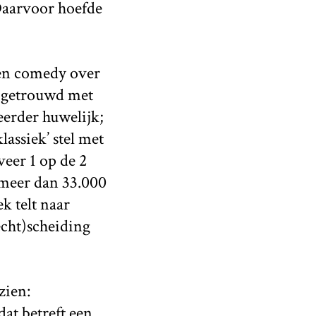
Daarvoor hoefde
en comedy over
s getrouwd met
eerder huwelijk;
assiek’ stel met
veer 1 op de 2
 meer dan 33.000
k telt naar
echt)scheiding
zien:
dat betreft een