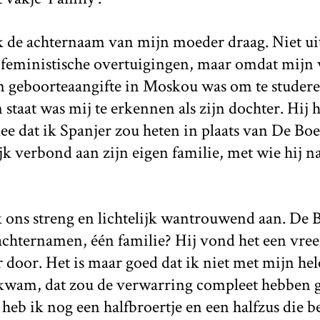
ik de achternaam van mijn moeder draag. Niet u
feministische overtuigingen, maar omdat mijn 
geboorteaangifte in Moskou was om te studeren
 staat was mij te erkennen als zijn dochter. Hij 
ee dat ik Spanjer zou heten in plaats van De Bo
 verbond aan zijn eigen familie, met wie hij n
 ons streng en lichtelijk wantrouwend aan. De B
 achternamen, één familie? Hij vond het een vre
r door. Het is maar goed dat ik niet met mijn he
kwam, dat zou de verwarring compleet hebben 
heb ik nog een halfbroertje en een halfzus die b