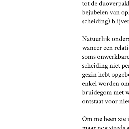
tot de duoverpakk
bejubelen van op
scheiding) blijve
Natuurlijk onders
waneer een relat
soms onwerkbare r
scheiding niet per
gezin hebt opgeb
enkel worden omg
bruidegom met wat
ontstaat voor nie
Om me heen zie 
maar nog steeds 