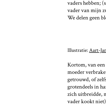
vaders hebben; (s
vader van mijn zu
We delen geen bl
Illustratie:
Aart-Ja
Kortom, van een k
moeder verbraken
getrouwd, of zel
grotendeels in h
zich uitbreidde,
vader kookt niet)