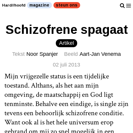
magazine
steun ons
Hard//hoofd
Schizofrene spagaat
Artikel
Tekst
Noor Spanjer
Beeld
Aart-Jan Venema
02 juli 2013
Mijn vrijgezelle status is een tijdelijke
toestand. Althans, als het aan mijn
omgeving, de maatschappij en God ligt
tenminste. Behalve een eindige, is single zijn
tevens een behoorlijk schizofrene conditie.
Want ook al is het hele universum erop
gebrand om mij zo snel mogelijk in een