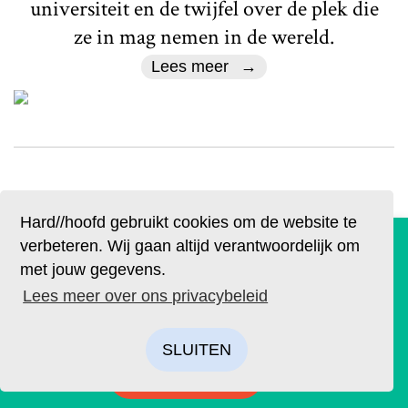
universiteit en de twijfel over de plek die
ze in mag nemen in de wereld.
Lees meer
Hard//hoofd gebruikt cookies om de website te
Literair
De geruchten zijn waar. Lees Hard//hoofd nu ook op
verbeteren. Wij gaan altijd verantwoordelijk om
papier!
Het verlies van succes
met jouw gegevens.
Bestel op tijd je eigen exemplaar van de eerste editie, met
Lees meer over ons privacybeleid
als thema: ‘Ik’. We hebben drie covers ontworpen. Kies je
Tekst
Mare Groen
Beeld
Aida de Jong
favoriet.
In een tijd waarin het steeds
SLUITEN
noodzakelijker lijkt te worden om
BESTELLEN
prestaties te etaleren, denkt Mare Groen