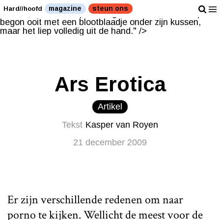
Kasper begon ooit met een blootblaadje onder zijn
magazine
steun ons
Hard//hoofd
kussen, maar het liep volledig uit de hand." />
Kasper
begon ooit met een blootblaadje onder zijn kussen,
maar het liep volledig uit de hand." />
Ars Erotica
Artikel
Tekst
Kasper van Royen
21 december 2009
Er zijn verschillende redenen om naar
porno te kijken. Wellicht de meest voor de