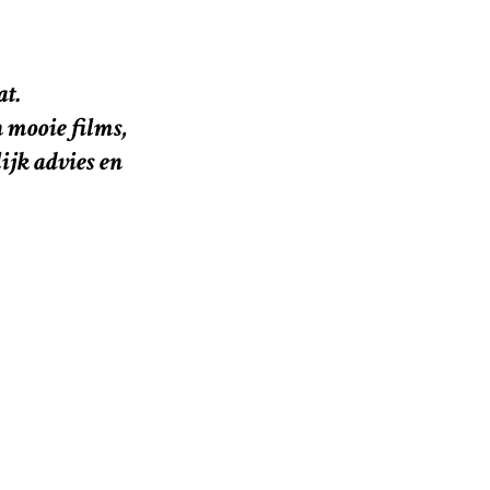
at.
 mooie films,
ijk advies en