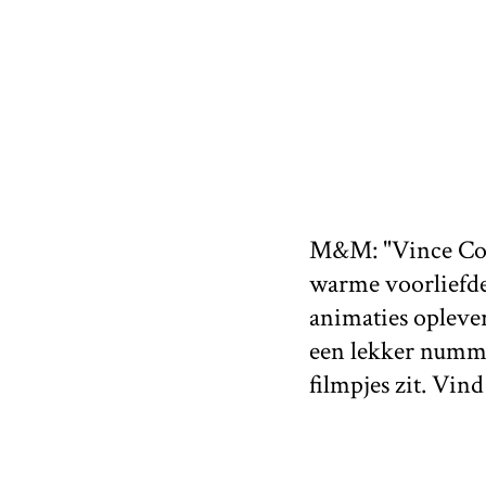
M&M: "Vince Colli
warme voorliefde
animaties oplever
een lekker nummer
filmpjes zit. Vin