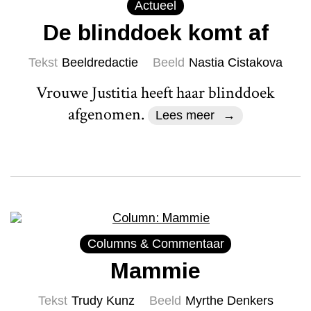
Actueel
De blinddoek komt af
Tekst
Beeldredactie
Beeld
Nastia Cistakova
Vrouwe Justitia heeft haar blinddoek
afgenomen.
Lees meer
Columns & Commentaar
Mammie
Tekst
Trudy Kunz
Beeld
Myrthe Denkers