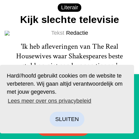
Literair
Kijk slechte televisie
Tekst
Redactie
'Ik heb afleveringen van The Real
Housewives waar Shakespeares beste
stukken niet aan kunnen tippen.'
Hard//hoofd gebruikt cookies om de website te
Lees meer
De geruchten zijn waar. Lees Hard//hoofd nu ook op
verbeteren. Wij gaan altijd verantwoordelijk om
papier!
met jouw gegevens.
Bestel op tijd je eigen exemplaar van de eerste editie, met
Lees meer over ons privacybeleid
als thema: ‘Ik’. We hebben drie covers ontworpen. Kies je
favoriet.
SLUITEN
BESTELLEN
Actueel