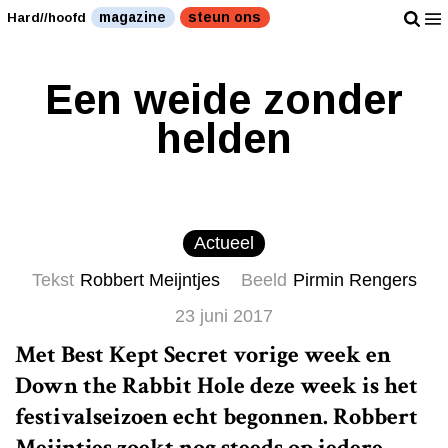
magazine
steun ons
Hard//hoofd
Een weide zonder
helden
Actueel
Tekst
Robbert Meijntjes
Beeld
Pirmin Rengers
23 juni 2017
Met Best Kept Secret vorige week en
Down the Rabbit Hole deze week is het
festivalseizoen echt begonnen. Robbert
Meijntjes zoekt nog steeds op iedere