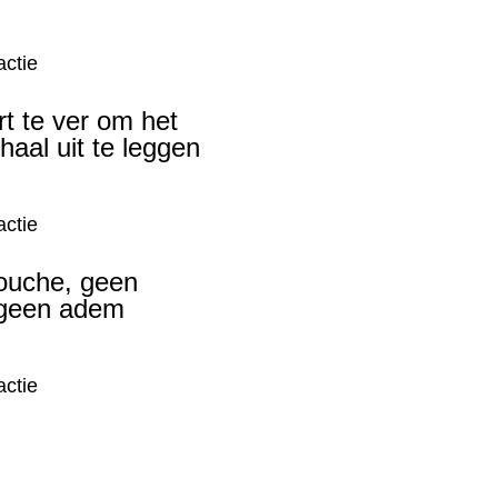
ctie
rt te ver om het
haal uit te leggen
ctie
ouche, geen
 geen adem
ctie