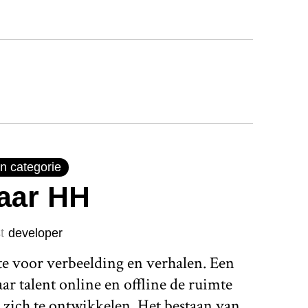
n categorie
jaar HH
t
developer
te voor verbeelding en verhalen. Een
r talent online en offline de ruimte
 zich te ontwikkelen. Het bestaan van