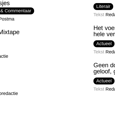
sjes
Literair
 & Commentaar
Tekst
Reda
Postma
Het voe
Mixtape
hele ver
Actueel
Tekst
Reda
ctie
Geen d
geloof,
Actueel
Tekst
Reda
oredactie