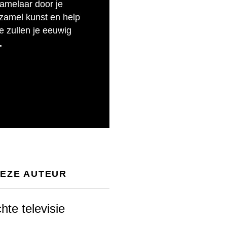
zamelaar door je
rzamel kunst en help
e zullen je eeuwig
.
DEZE AUTEUR
chte televisie