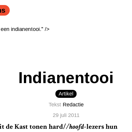
ns
 een indianentooi." />
 een indianentooi." />
Indianentooi
Artikel
Tekst
Redactie
29 juli 2011
it de Kast tonen
hard/
/hoofd
-lezers hun