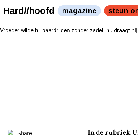
Foto: Jermaine van Laarhoven
Hard//hoofd
magazine
steun o
Vroeger wilde hij paardrijden zonder zadel, nu draagt hij
Foto: Jermaine van Laarhoven
Vroeger wilde hij paardrijden zonder zadel, nu draagt hij
In de rubriek U
Share