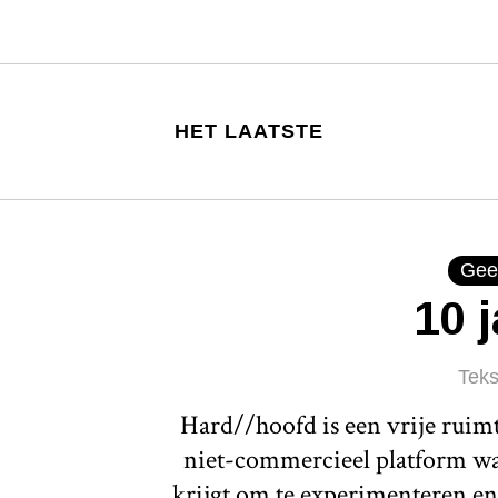
HET LAATSTE
Gee
10 
Teks
Hard//hoofd is een vrije ruim
niet-commercieel platform waa
krijgt om te experimenteren en