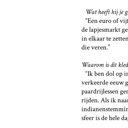
Wat heeft hij je g
“Een euro of vijf
de lapjesmarkt g
in elkaar te zett
die veren.”
Waarom is dit kled
“Ik ben dol op in
verkeerde eeuw ge
paardrijlessen ge
rijden. Als ik na
indianenstemming
sfeer is de hele 