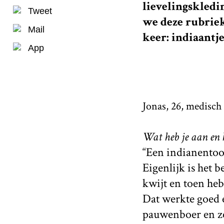
lievelingskledi
Tweet
we deze rubrie
Mail
keer: indiaantj
App
Jonas, 26, medisch
Wat heb je aan en h
“Een indianentooi
Eigenlijk is het 
kwijt en toen heb
Dat werkte goed e
pauwenboer en ze