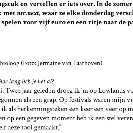
ngstuk en vertellen er iets over. In de zom
k met
nrc.next
, waar ze elke donderdag versc
e spelen voor vijf euro en een ritje naar de
 bioloog (Foto: Jermaine van Laarhoven)
oe lang heb je het al?
. Twee jaar geleden droeg ik ‘m op Lowlands voo
begonnen als een grap. Op festivals waren mijn v
 ik als herkenningsteken een keer een veer op m
n op een gegeven moment heb ik een stel veren 
lf deze tooi gemaakt.”