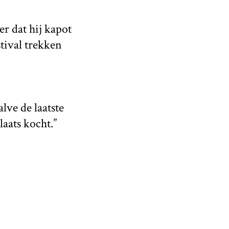
er dat hij kapot
stival trekken
alve de laatste
aats kocht.”