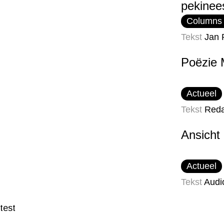
pekinee
Columns
Tekst
Jan 
Poëzie 
Actueel
Tekst
Reda
Ansicht
Actueel
Tekst
Audi
test