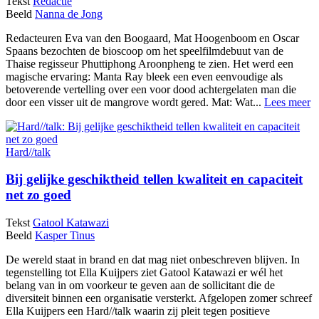
Tekst
Redactie
Beeld
Nanna de Jong
Redacteuren Eva van den Boogaard, Mat Hoogenboom en Oscar
Spaans bezochten de bioscoop om het speelfilmdebuut van de
Thaise regisseur Phuttiphong Aroonpheng te zien. Het werd een
magische ervaring: Manta Ray bleek een even eenvoudige als
betoverende vertelling over een voor dood achtergelaten man die
door een visser uit de mangrove wordt gered. Mat: Wat...
Lees meer
Hard//talk
Bij gelijke geschiktheid tellen kwaliteit en capaciteit
net zo goed
Tekst
Gatool Katawazi
Beeld
Kasper Tinus
De wereld staat in brand en dat mag niet onbeschreven blijven. In
tegenstelling tot Ella Kuijpers ziet Gatool Katawazi er wél het
belang van in om voorkeur te geven aan de sollicitant die de
diversiteit binnen een organisatie versterkt. Afgelopen zomer schreef
Ella Kuijpers een Hard//talk waarin zij pleit tegen positieve