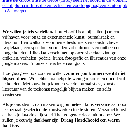
Elise de Groot
Elise de Groot (1986) heeft het hoofd in de wolken,
een diploma in filosofie en rechten en voorlopig nog een kantoorjob
in Antwerpen.
We willen je iets vertellen.
Hard//hoofd is al bijna tien jaar een
vrijhaven voor jonge en experimentele kunst, journalistiek en
literatuur. Een walhalla voor hemelbestormers en constructieve
twijfelaars, een speeltuin voor talentvolle dromers en ontheemde
jonge honden. Elke dag verschijnen op onze site eigenzinnige
artikelen, verhalen, poëzie, kunst, fotografie en illustraties van onze
jonge makers. Én onze site is helemaal gratis.
Hoe graag we ook zouden willen;
zonder jou kunnen we dit niet
blijven doen
. We hebben namelijk te weinig inkomsten om dit vol
te houden. Met jouw hulp kunnen we de journalistiek, kunst en
literatuur van de toekomst mogelijk blijven maken, en zelfs
versterken.
Als je ons steunt, dan maken wij jou meteen kunstverzamelaar door
je speciaal geselecteerde kunstwerken toe te sturen. Verzamel kunst
en help je favoriete tijdschrift het volgende decennium door. We
zullen je eeuwig dankbaar zijn.
Draag Hard//hoofd een warm
hart toe.