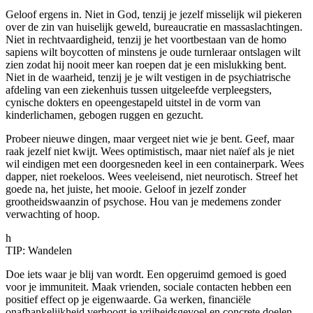
Geloof ergens in. Niet in God, tenzij je jezelf misselijk wil piekeren
over de zin van huiselijk geweld, bureaucratie en massaslachtingen.
Niet in rechtvaardigheid, tenzij je het voortbestaan van de homo
sapiens wilt boycotten of minstens je oude turnleraar ontslagen wilt
zien zodat hij nooit meer kan roepen dat je een mislukking bent.
Niet in de waarheid, tenzij je je wilt vestigen in de psychiatrische
afdeling van een ziekenhuis tussen uitgeleefde verpleegsters,
cynische dokters en opeengestapeld uitstel in de vorm van
kinderlichamen, gebogen ruggen en gezucht.
Probeer nieuwe dingen, maar vergeet niet wie je bent. Geef, maar
raak jezelf niet kwijt. Wees optimistisch, maar niet naïef als je niet
wil eindigen met een doorgesneden keel in een containerpark. Wees
dapper, niet roekeloos. Wees veeleisend, niet neurotisch. Streef het
goede na, het juiste, het mooie. Geloof in jezelf zonder
grootheidswaanzin of psychose. Hou van je medemens zonder
verwachting of hoop.
h
TIP: Wandelen
Doe iets waar je blij van wordt. Een opgeruimd gemoed is goed
voor je immuniteit. Maak vrienden, sociale contacten hebben een
positief effect op je eigenwaarde. Ga werken, financiële
onafhankelijkheid verhoogt je vrijheidsgevoel en concrete doelen