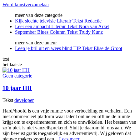
Word kunstverzamelaar
meer van deze categorie
Kijk slechte televisie
Literair
Tekst
Redactie
Leer een ambacht
Literair
Tekst
Nora van Arkel
September Blues
Column
Tekst
Trudy Kunz
meer van deze auteur
Leen je bril uit en wees blind
TIP
Tekst
Elise de Groot
test
het laatste
Geen categorie
10 jaar HH
Tekst
developer
Hard//hoofd is een vrije ruimte voor verbeelding en verhalen. Een
niet-commercieel platform waar talent online en offline de ruimte
krijgt om te experimenteren en zich te ontwikkelen. Het bestaan van
zo’n plek is niet vanzelfsprekend. Sluit je daarom bij ons aan. We
zijn bewust gratis toegankelijk en advertentievrij. Wij geloven dat
nieuwe makers vooral een...
Lees meer