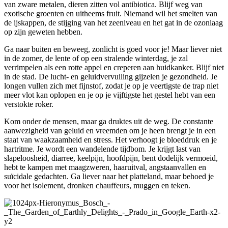
van zware metalen, dieren zitten vol antibiotica. Blijf weg van
exotische groenten en uitheems fruit. Niemand wil het smelten van
de ijskappen, de stijging van het zeeniveau en het gat in de ozonlaag
op zijn geweten hebben.
Ga naar buiten en beweeg, zonlicht is goed voor je! Maar liever niet
in de zomer, de lente of op een stralende winterdag, je zal
verrimpelen als een rotte appel en creperen aan huidkanker. Blijf niet
in de stad. De lucht- en geluidvervuiling gijzelen je gezondheid. Je
longen vullen zich met fijnstof, zodat je op je veertigste de trap niet
meer vlot kan oplopen en je op je vijftigste het gestel hebt van een
verstokte roker.
Kom onder de mensen, maar ga druktes uit de weg. De constante
aanwezigheid van geluid en vreemden om je heen brengt je in een
staat van waakzaamheid en stress. Het verhoogt je bloeddruk en je
hartritme. Je wordt een wandelende tijdbom. Je krijgt last van
slapeloosheid, diarree, keelpijn, hoofdpijn, bent dodelijk vermoeid,
hebt te kampen met maagzweren, haaruitval, angstaanvallen en
suïcidale gedachten. Ga liever naar het platteland, maar behoed je
voor het isolement, dronken chauffeurs, muggen en teken.