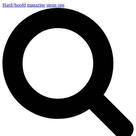
Hard//hoofd
magazine
steun ons