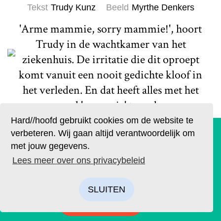
Tekst
Trudy Kunz
Beeld
Myrthe Denkers
'Arme mammie, sorry mammie!', hoort
Trudy in de wachtkamer van het
ziekenhuis. De irritatie die dit oproept
komt vanuit een nooit gedichte kloof in
het verleden. En dat heeft alles met het
woord 'mammie' te maken.
Hard//hoofd gebruikt cookies om de website te
Lees meer
De geruchten zijn waar. Lees Hard//hoofd nu ook op
verbeteren. Wij gaan altijd verantwoordelijk om
papier!
met jouw gegevens.
Bestel op tijd je eigen exemplaar van de eerste editie, met
Lees meer over ons privacybeleid
als thema: ‘Ik’. We hebben drie covers ontworpen. Kies je
favoriet.
SLUITEN
H//h
BESTELLEN