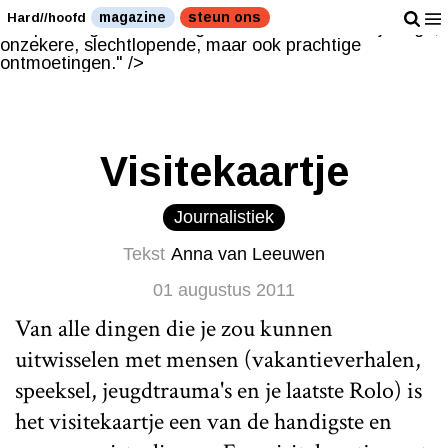
De uitkomst bij lullige, onzekere, slechtlopende, maar
magazine
steun ons
Hard//hoofd
ook prachtige ontmoetingen." />
De uitkomst bij lullige,
onzekere, slechtlopende, maar ook prachtige
ontmoetingen." />
Visitekaartje
Journalistiek
Tekst
Anna van Leeuwen
01 augustus 2011
Van alle dingen die je zou kunnen
uitwisselen met mensen (vakantieverhalen,
speeksel, jeugdtrauma's en je laatste Rolo) is
het visitekaartje een van de handigste en