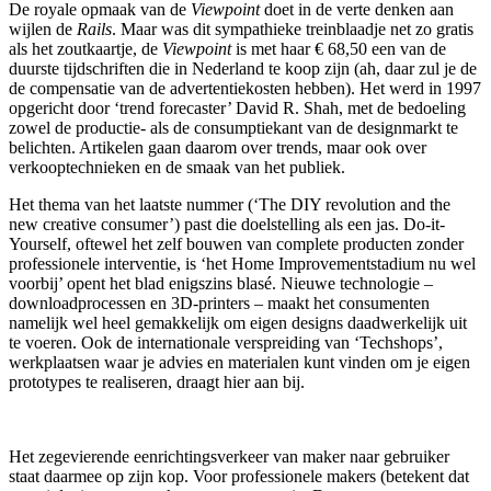
De royale opmaak van de
Viewpoint
doet in de verte denken aan
wijlen de
Rails
. Maar was dit sympathieke treinblaadje net zo gratis
als het zoutkaartje, de
Viewpoint
is met haar € 68,50 een van de
duurste tijdschriften die in Nederland te koop zijn (ah, daar zul je de
de compensatie van de advertentiekosten hebben). Het werd in 1997
opgericht door ‘trend forecaster’ David R. Shah, met de bedoeling
zowel de productie- als de consumptiekant van de designmarkt te
belichten. Artikelen gaan daarom over trends, maar ook over
verkooptechnieken en de smaak van het publiek.
Het thema van het laatste nummer (‘The DIY revolution and the
new creative consumer’) past die doelstelling als een jas. Do-it-
Yourself, oftewel het zelf bouwen van complete producten zonder
professionele interventie, is ‘het Home Improvementstadium nu wel
voorbij’ opent het blad enigszins blasé. Nieuwe technologie –
downloadprocessen en 3D-printers – maakt het consumenten
namelijk wel heel gemakkelijk om eigen designs daadwerkelijk uit
te voeren. Ook de internationale verspreiding van ‘Techshops’,
werkplaatsen waar je advies en materialen kunt vinden om je eigen
prototypes te realiseren, draagt hier aan bij.
Het zegevierende eenrichtingsverkeer van maker naar gebruiker
staat daarmee op zijn kop. Voor professionele makers (betekent dat