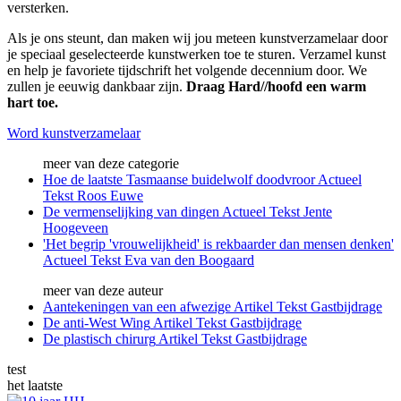
versterken.
Als je ons steunt, dan maken wij jou meteen kunstverzamelaar door
je speciaal geselecteerde kunstwerken toe te sturen. Verzamel kunst
en help je favoriete tijdschrift het volgende decennium door. We
zullen je eeuwig dankbaar zijn.
Draag Hard//hoofd een warm
hart toe.
Word kunstverzamelaar
meer van deze categorie
Hoe de laatste Tasmaanse buidelwolf doodvroor
Actueel
Tekst
Roos Euwe
De vermenselijking van dingen
Actueel
Tekst
Jente
Hoogeveen
'Het begrip 'vrouwelijkheid' is rekbaarder dan mensen denken'
Actueel
Tekst
Eva van den Boogaard
meer van deze auteur
Aantekeningen van een afwezige
Artikel
Tekst
Gastbijdrage
De anti-West Wing
Artikel
Tekst
Gastbijdrage
De plastisch chirurg
Artikel
Tekst
Gastbijdrage
test
het laatste