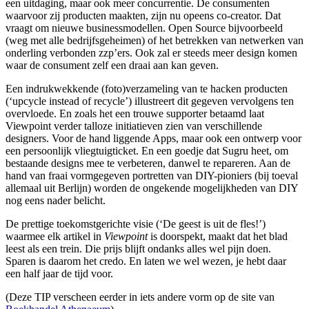
een uitdaging, maar ook meer concurrentie. De consumenten
waarvoor zij producten maakten, zijn nu opeens co-creator. Dat
vraagt om nieuwe businessmodellen. Open Source bijvoorbeeld
(weg met alle bedrijfsgeheimen) of het betrekken van netwerken van
onderling verbonden zzp’ers. Ook zal er steeds meer design komen
waar de consument zelf een draai aan kan geven.
Een indrukwekkende (foto)verzameling van te hacken producten
(‘upcycle instead of recycle’) illustreert dit gegeven vervolgens ten
overvloede. En zoals het een trouwe supporter betaamd laat
Viewpoint verder talloze initiatieven zien van verschillende
designers. Voor de hand liggende Apps, maar ook een ontwerp voor
een persoonlijk vliegtuigticket. En een goedje dat Sugru heet, om
bestaande designs mee te verbeteren, danwel te repareren. Aan de
hand van fraai vormgegeven portretten van DIY-pioniers (bij toeval
allemaal uit Berlijn) worden de ongekende mogelijkheden van DIY
nog eens nader belicht.
De prettige toekomstgerichte visie (‘De geest is uit de fles!’)
waarmee elk artikel in
Viewpoint
is doorspekt, maakt dat het blad
leest als een trein. Die prijs blijft ondanks alles wel pijn doen.
Sparen is daarom het credo. En laten we wel wezen, je hebt daar
een half jaar de tijd voor.
(Deze TIP verscheen eerder in iets andere vorm op de site van