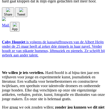
hard gaat kloppen dat ik mijn eigen gedachten niet meer hoor.
Share
Tweet
Mail
App
Coby Hounjet
is volgens de kassajuffrouwen van de Albert Heijn
onder de 25 maar heeft al zeker drie rimpels in haar navel. Verder
houdt ze van pikante hummus, liftmuziek en piemels. Ze schrijft bij
gebrek aan ander talent.
We willen je iets vertellen.
Hard//hoofd is al bijna tien jaar een
vrijhaven voor jonge en experimentele kunst, journalistiek en
literatuur. Een walhalla voor hemelbestormers en constructieve
twijfelaars, een speeltuin voor talentvolle dromers en ontheemde
jonge honden. Elke dag verschijnen op onze site eigenzinnige
artikelen, verhalen, poëzie, kunst, fotografie en illustraties van onze
jonge makers. Én onze site is helemaal gratis.
Hoe graag we ook zouden willen;
zonder jou kunnen we dit niet