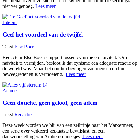
Het debat over diversiteit en inclusiviteit in de culturele sector gaat
niet ver genoeg.
Lees meer
Literair
Geef het voordeel van de twijfel
Tekst
Else Boer
Redacteur Else Boer schippert tussen cynisme en naïviteit. 'Om
naïviteit te vermijden, besloot ik dat cynisme een adequate reactie op
de wereld was. Maar het continu bevragen van mensen en hun
beweegredenen is vermoeiend.'
Lees meer
Actueel
Geen douche, geen geloof, geen adem
Tekst
Redactie
Deze week worden we blij van een zeiltripje naar het Markermeer,
een serie over verkeerd geplaatste bewijslast, en een
dansvoorstelling van Arnhemse meisjes.
Lees meer