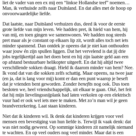
liet de vader van een ex mij een “linkse Hollandse teef” noemen…
Man, ik verhuisde zelfs naar Duitsland. En dat alles met de hoop op
onvoorwaardelijke liefde.
Dat laatste, naar Duitsland verhuizen dus, deed ik voor de eerste
grote liefde van mijn leven. We hadden pret, ik hield van hem, hij
van mij, en toen gingen we samenwonen. We hadden nog steeds
pret maar als je constant op elkaars lip zit, wordt alles toch net iets
minder spannend. Dan ontdek je opeens dat je niet kan onthouden
waar jouw én zijn spullen liggen. Dat het vervelend is dat jij drie
jobs tegelijkertijd aan het doen bent en hij zijn laatste geld aan een
op afstand bestuurbare helikopter uitgeeft. En dat hij altijd twee
verschillende sokken draagt. Hield ik daarom minder van hem? Nee.
Ik vond dat van die sokken zelfs schattig. Maar opeens, na twee jaar
(en ja, dat is lang voor mij) komt er dan een punt waarop je beseft
dat je vrienden bent geworden. Zonder
benefits
nog ook. Dus toen
besloten we, heel vriendschappelijk, uit elkaar te gaan. Oké, het feit
dat hij mijn lievelingssnijplank had laten verkolen op een elektrisch
vuur had er ook wel iets mee te maken. Met zo’n man wil je geen
brandverzekering. Laat staan kinderen.
Niet dat ik kinderen wil. Ik denk dat kinderen krijgen voor veel
mensen een bevestiging van hun liefde is. Terwijl ik vaak denk: dat
was niet nodig geweest. Op sommige kinderen zit namelijk niemand
te wachten. En op veel ouders nog veel minder. Maar dat is een