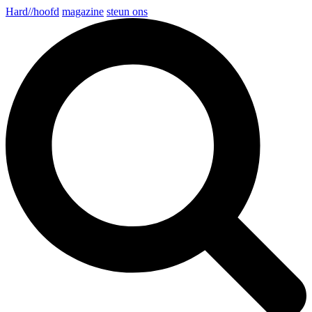
Hard//hoofd
magazine
steun ons