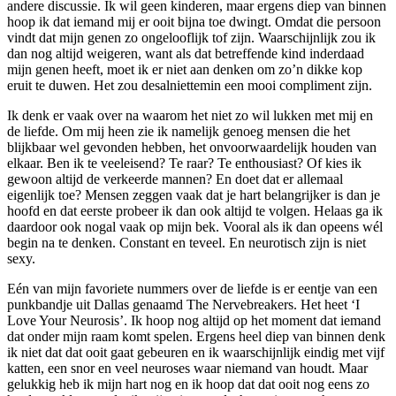
andere discussie. Ik wil geen kinderen, maar ergens diep van binnen
hoop ik dat iemand mij er ooit bijna toe dwingt. Omdat die persoon
vindt dat mijn genen zo ongelooflijk tof zijn. Waarschijnlijk zou ik
dan nog altijd weigeren, want als dat betreffende kind inderdaad
mijn genen heeft, moet ik er niet aan denken om zo’n dikke kop
eruit te duwen. Het zou desalniettemin een mooi compliment zijn.
Ik denk er vaak over na waarom het niet zo wil lukken met mij en
de liefde. Om mij heen zie ik namelijk genoeg mensen die het
blijkbaar wel gevonden hebben, het onvoorwaardelijk houden van
elkaar. Ben ik te veeleisend? Te raar? Te enthousiast? Of kies ik
gewoon altijd de verkeerde mannen? En doet dat er allemaal
eigenlijk toe? Mensen zeggen vaak dat je hart belangrijker is dan je
hoofd en dat eerste probeer ik dan ook altijd te volgen. Helaas ga ik
daardoor ook nogal vaak op mijn bek. Vooral als ik dan opeens wél
begin na te denken. Constant en teveel. En neurotisch zijn is niet
sexy.
Eén van mijn favoriete nummers over de liefde is er eentje van een
punkbandje uit Dallas genaamd The Nervebreakers. Het heet ‘I
Love Your Neurosis’. Ik hoop nog altijd op het moment dat iemand
dat onder mijn raam komt spelen. Ergens heel diep van binnen denk
ik niet dat dat ooit gaat gebeuren en ik waarschijnlijk eindig met vijf
katten, een snor en veel neuroses waar niemand van houdt. Maar
gelukkig heb ik mijn hart nog en ik hoop dat dat ooit nog eens zo