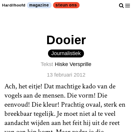
Een dooier kan een boel maken." />
Een dooier kan een
magazine
steun ons
Hard//hoofd
boel maken." />
Dooier
Journalistiek
Tekst
Hiske Versprille
13 februari 2012
Ach, het eitje! Dat machtige kado van de
vogels aan de mensen. Die vorm! Die
eenvoud! Die kleur! Prachtig ovaal, sterk en
breekbaar tegelijk. Je moet niet al te veel
aandacht wijden aan het feit hij uit de reet
van een kip komt. Maar zodra je die