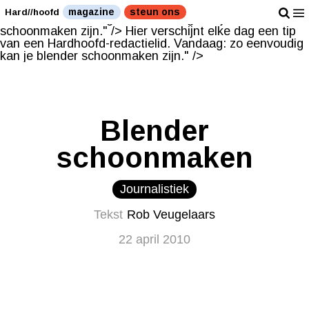
Hier verschijnt elke dag een tip van een Hardhoofd-
magazine
steun ons
Hard//hoofd
redactielid. Vandaag: zo eenvoudig kan je blender
schoonmaken zijn." />
Hier verschijnt elke dag een tip
van een Hardhoofd-redactielid. Vandaag: zo eenvoudig
kan je blender schoonmaken zijn." />
Blender
schoonmaken
Journalistiek
Tekst
Rob Veugelaars
22 april 2010