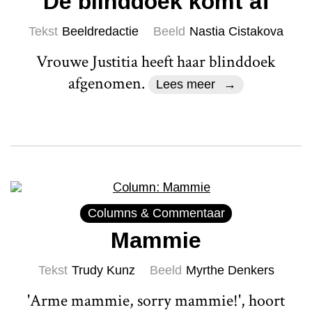
De blinddoek komt af
Tekst
Beeldredactie
Beeld
Nastia Cistakova
Vrouwe Justitia heeft haar blinddoek
afgenomen.
Lees meer
Columns & Commentaar
Mammie
Tekst
Trudy Kunz
Beeld
Myrthe Denkers
'Arme mammie, sorry mammie!', hoort