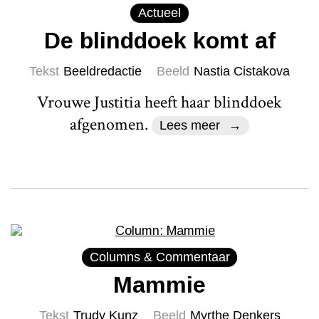
Actueel
De blinddoek komt af
Tekst
Beeldredactie
Beeld
Nastia Cistakova
Vrouwe Justitia heeft haar blinddoek
afgenomen.
Lees meer
Columns & Commentaar
Mammie
Tekst
Trudy Kunz
Beeld
Myrthe Denkers