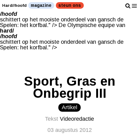
De Olympische equipe van
magazine
steun ons
Hard//hoofd
hard/
/hoofd
schittert op het mooiste onderdeel van gansch de
Spelen: het korfbal." />
De Olympische equipe van
hard/
/hoofd
schittert op het mooiste onderdeel van gansch de
Spelen: het korfbal." />
Sport, Gras en
Onbegrip III
Artikel
Tekst
Videoredactie
03 augustus 2012