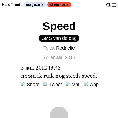
magazine
steun ons
Hard//hoofd
Speed
SMS van de dag
Tekst
Redactie
27 januari 2012
3 jan. 2012 13.48
nooit. ik ruik nog steeds speed.
Share
Tweet
Mail
App