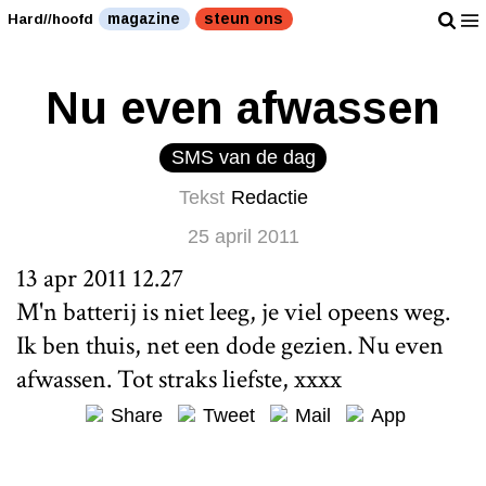
magazine
steun ons
Hard//hoofd
Nu even afwassen
SMS van de dag
Tekst
Redactie
25 april 2011
13 apr 2011 12.27
M'n batterij is niet leeg, je viel opeens weg.
Ik ben thuis, net een dode gezien. Nu even
afwassen. Tot straks liefste, xxxx
Share
Tweet
Mail
App