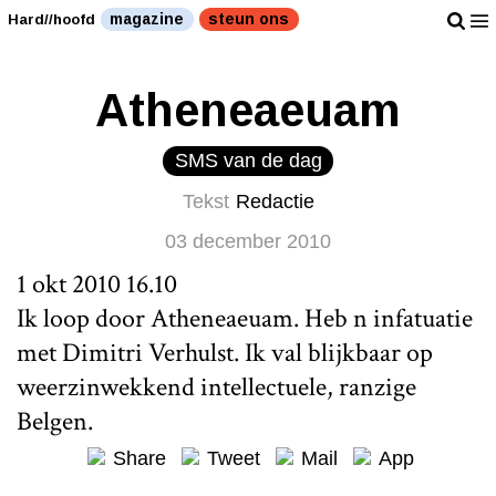
magazine
steun ons
Hard//hoofd
Atheneaeuam
SMS van de dag
Tekst
Redactie
03 december 2010
1 okt 2010 16.10
Ik loop door Atheneaeuam. Heb n infatuatie
met Dimitri Verhulst. Ik val blijkbaar op
weerzinwekkend intellectuele, ranzige
Belgen.
Share
Tweet
Mail
App