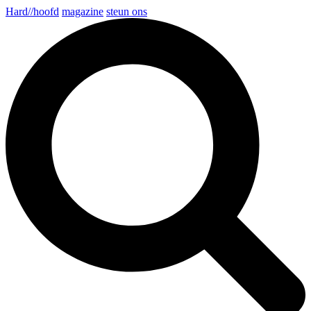
Hard//hoofd
magazine
steun ons