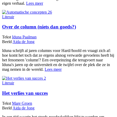
eigen verhaal.
Lees meer
Literair
Over de column (niets dan goeds?)
Tekst
Iduna Paalman
Beeld
Aida de Jong
Iduna schrijft al jaren columns voor Hard//hoofd en vraagt zich af:
hoe komt het toch dat ze ergens alsnog verwarde gevoelens heeft bij
het fenomeen 'column'? Een overpeinzing die terugvoert naar
Iduna's jaren op de universiteit en de twijfel over de plek die ze in
mag nemen in de wereld.
Lees meer
Literair
Het verlies van succes
Tekst
Mare Groen
Beeld
Aida de Jong
In een tijd waarin het steeds noodzakelijker lijkt te worden om