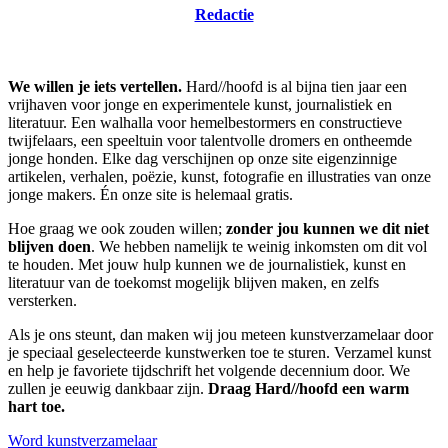
Redactie
We willen je iets vertellen.
Hard//hoofd is al bijna tien jaar een
vrijhaven voor jonge en experimentele kunst, journalistiek en
literatuur. Een walhalla voor hemelbestormers en constructieve
twijfelaars, een speeltuin voor talentvolle dromers en ontheemde
jonge honden. Elke dag verschijnen op onze site eigenzinnige
artikelen, verhalen, poëzie, kunst, fotografie en illustraties van onze
jonge makers. Én onze site is helemaal gratis.
Hoe graag we ook zouden willen;
zonder jou kunnen we dit niet
blijven doen
. We hebben namelijk te weinig inkomsten om dit vol
te houden. Met jouw hulp kunnen we de journalistiek, kunst en
literatuur van de toekomst mogelijk blijven maken, en zelfs
versterken.
Als je ons steunt, dan maken wij jou meteen kunstverzamelaar door
je speciaal geselecteerde kunstwerken toe te sturen. Verzamel kunst
en help je favoriete tijdschrift het volgende decennium door. We
zullen je eeuwig dankbaar zijn.
Draag Hard//hoofd een warm
hart toe.
Word kunstverzamelaar