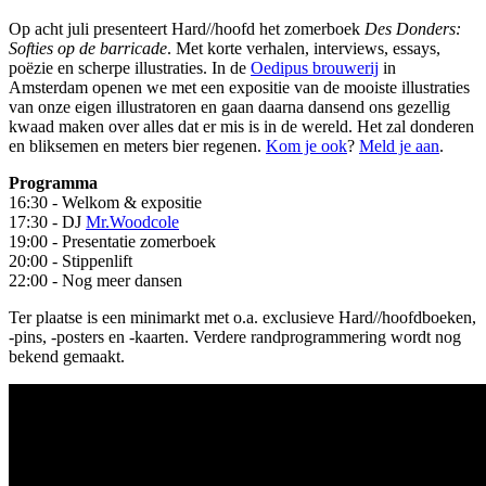
Op acht juli presenteert Hard//hoofd het zomerboek
Des Donders:
Softies op de barricade
. Met korte verhalen, interviews, essays,
poëzie en scherpe illustraties. In de
Oedipus brouwerij
in
Amsterdam openen we met een expositie van de mooiste illustraties
van onze eigen illustratoren en gaan daarna dansend ons gezellig
kwaad maken over alles dat er mis is in de wereld. Het zal donderen
en bliksemen en meters bier regenen.
Kom je ook
?
Meld je aan
.
Programma
16:30 - Welkom & expositie
17:30 - DJ
Mr.Woodcole
19:00 - Presentatie zomerboek
20:00 - Stippenlift
22:00 - Nog meer dansen
Ter plaatse is een minimarkt met o.a. exclusieve Hard//hoofdboeken,
-pins, -posters en -kaarten. Verdere randprogrammering wordt nog
bekend gemaakt.