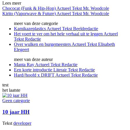
Lees meer
Chococat (Funk & Hip-Hop)
Actueel
Tekst
Mr. Woodcole
Kirito (Vaporwave & Future)
Actueel
Tekst
Mr. Woodcole
meer van deze categorie
Kamikazeplastics
Actueel
Tekst
Beeldredactie
Het voert te ver om het hele verhaal uit te leggen
Actueel
Tekst
Redactie
Over wulken en burgemeesters
Actueel
Tekst
Elisabeth
Elegeert
meer van deze auteur
Manta Ray
Actueel
Tekst
Redactie
Een korte introductie
Literair
Tekst
Redactie
Hard//hoofd x DRIFT
Actueel
Tekst
Redactie
test
het laatste
Geen categorie
10 jaar HH
Tekst
developer