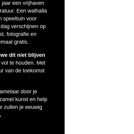
n jaar een vrijhaven
eratuur. Een walhalla
n speeltuin voor
 dag verschijnen op
t, fotografie en
emaal gratis.
e dit niet blijven
 vol te houden. Met
uur van de toekomst
zamelaar door je
rzamel kunst en help
e zullen je eeuwig
.