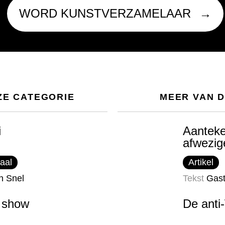
WORD KUNSTVERZAMELAAR
ZE CATEGORIE
MEER VAN 
i
Aanteke
afwezig
aal
Artikel
n Snel
Tekst
Gast
 show
De anti