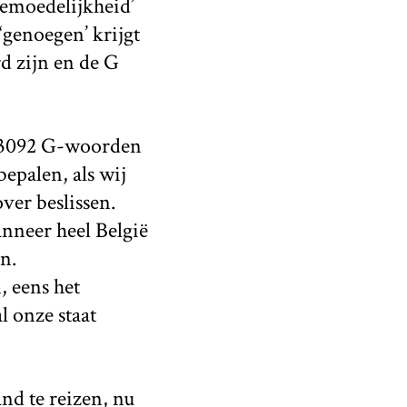
‘gemoedelijkheid’
‘genoegen’ krijgt
rd zijn en de G
n 83092 G-woorden
bepalen, als wij
ver beslissen.
nneer heel België
n.
, eens het
l onze staat
nd te reizen, nu