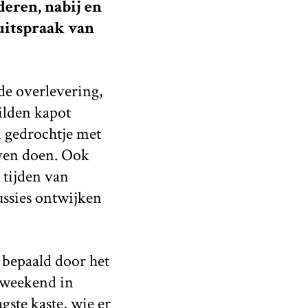
eren, nabij en
 uitspraak van
de overlevering,
ilden kapot
 gedrochtje met
jven doen. Ook
 tijden van
ssies ontwijken
 bepaald door het
n weekend in
ste kaste, wie er