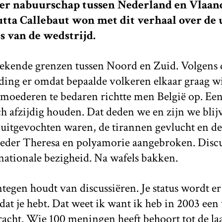
er nabuurschap tussen Nederland en Vlaand
Jutta Callebaut won met dit verhaal over de
s van de wedstrijd.
tekende grenzen tussen Noord en Zuid. Volgens 
ing er omdat bepaalde volkeren elkaar graag w
oederen te bedaren richtte men België op. Een
ich afzijdig houden. Dat deden we en zijn we bli
uitgevochten waren, de tirannen gevlucht en de
der Theresa en polyamorie aangebroken. Discu
 nationale bezigheid. Na wafels bakken.
egen houdt van discussiëren. Je status wordt er
at je hebt. Dat weet ik want ik heb in 2003 ee
cht. Wie 100 meningen heeft behoort tot de laag