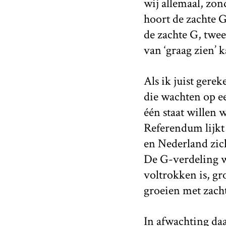
wij allemaal, zon
hoort de zachte G
de zachte G, twee
van ‘graag zien’ k
Als ik juist gere
die wachten op een
één staat willen 
Referendum lijkt
en Nederland zich
De G-verdeling w
voltrokken is, gro
groeien met zach
In afwachting daa