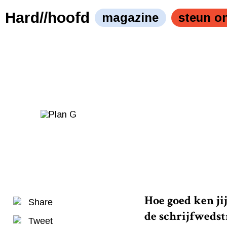
Hard//hoofd
magazine
steun o
Hoe goed ken ji
Share
de schrijfwedst
Tweet