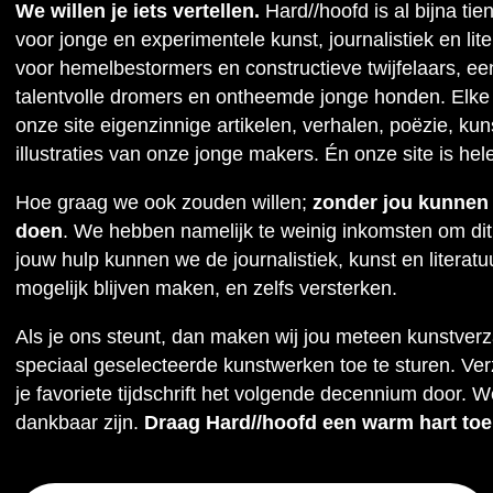
We willen je iets vertellen.
Hard//hoofd is al bijna tie
voor jonge en experimentele kunst, journalistiek en lit
voor hemelbestormers en constructieve twijfelaars, ee
talentvolle dromers en ontheemde jonge honden. Elke
onze site eigenzinnige artikelen, verhalen, poëzie, kuns
illustraties van onze jonge makers. Én onze site is hel
Hoe graag we ook zouden willen;
zonder jou kunnen w
doen
. We hebben namelijk te weinig inkomsten om dit
jouw hulp kunnen we de journalistiek, kunst en literat
mogelijk blijven maken, en zelfs versterken.
Als je ons steunt, dan maken wij jou meteen kunstver
speciaal geselecteerde kunstwerken toe te sturen. Ve
je favoriete tijdschrift het volgende decennium door. W
dankbaar zijn.
Draag Hard//hoofd een warm hart toe