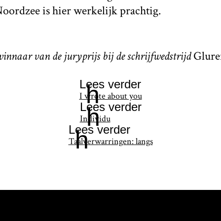
oordzee is hier werkelijk prachtig.
winnaar van de juryprijs bij de schrijfwedstrijd
Glure
Lees verder
h
I wrote about you
Lees verder
h
Individu
Lees verder
h
Taalverwarringen: langs