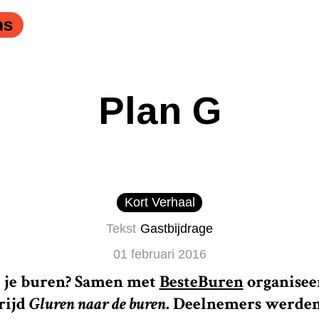
ns
Plan G
Kort Verhaal
Tekst
Gastbijdrage
01 februari 2016
j je buren? Samen met
BesteBuren
organise
rijd
Gluren naar de buren
. Deelnemers werden