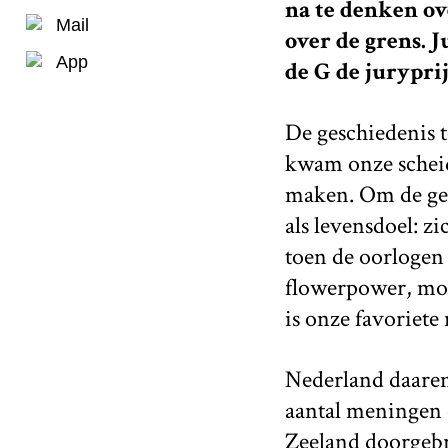
na te denken ov
Mail
over de grens. 
App
de G de juryprij
De geschiedenis 
kwam onze scheid
maken. Om de gem
als levensdoel: z
toen de oorlogen 
flowerpower, moe
is onze favoriete
Nederland daarent
aantal meningen d
Zeeland doorgebra