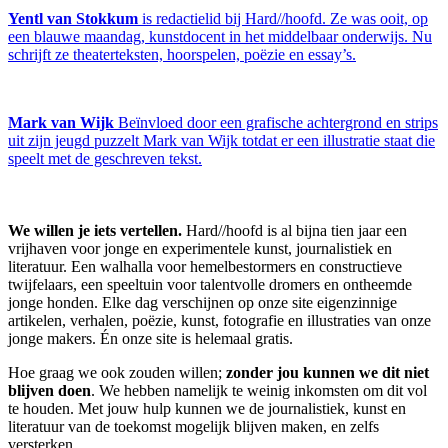
Yentl van Stokkum
is redactielid bij Hard//hoofd. Ze was ooit, op
een blauwe maandag, kunstdocent in het middelbaar onderwijs. Nu
schrijft ze theaterteksten, hoorspelen, poëzie en essay’s.
Mark van Wijk
Beïnvloed door een grafische achtergrond en strips
uit zijn jeugd puzzelt Mark van Wijk totdat er een illustratie staat die
speelt met de geschreven tekst.
We willen je iets vertellen.
Hard//hoofd is al bijna tien jaar een
vrijhaven voor jonge en experimentele kunst, journalistiek en
literatuur. Een walhalla voor hemelbestormers en constructieve
twijfelaars, een speeltuin voor talentvolle dromers en ontheemde
jonge honden. Elke dag verschijnen op onze site eigenzinnige
artikelen, verhalen, poëzie, kunst, fotografie en illustraties van onze
jonge makers. Én onze site is helemaal gratis.
Hoe graag we ook zouden willen;
zonder jou kunnen we dit niet
blijven doen
. We hebben namelijk te weinig inkomsten om dit vol
te houden. Met jouw hulp kunnen we de journalistiek, kunst en
literatuur van de toekomst mogelijk blijven maken, en zelfs
versterken.