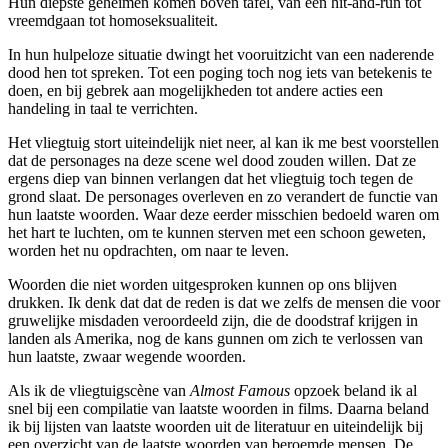
Hun diepste geheimen komen boven tafel, van een hit-and-run tot
vreemdgaan tot homoseksualiteit.
In hun hulpeloze situatie dwingt het vooruitzicht van een naderende
dood hen tot spreken. Tot een poging toch nog iets van betekenis te
doen, en bij gebrek aan mogelijkheden tot andere acties een
handeling in taal te verrichten.
Het vliegtuig stort uiteindelijk niet neer, al kan ik me best voorstellen
dat de personages na deze scene wel dood zouden willen. Dat ze
ergens diep van binnen verlangen dat het vliegtuig toch tegen de
grond slaat. De personages overleven en zo verandert de functie van
hun laatste woorden. Waar deze eerder misschien bedoeld waren om
het hart te luchten, om te kunnen sterven met een schoon geweten,
worden het nu opdrachten, om naar te leven.
Woorden die niet worden uitgesproken kunnen op ons blijven
drukken. Ik denk dat dat de reden is dat we zelfs de mensen die voor
gruwelijke misdaden veroordeeld zijn, die de doodstraf krijgen in
landen als Amerika, nog de kans gunnen om zich te verlossen van
hun laatste, zwaar wegende woorden.
Als ik de vliegtuigscène van
Almost Famous
opzoek beland ik al
snel bij een compilatie van laatste woorden in films. Daarna beland
ik bij lijsten van laatste woorden uit de literatuur en uiteindelijk bij
een overzicht van de laatste woorden van beroemde mensen. De