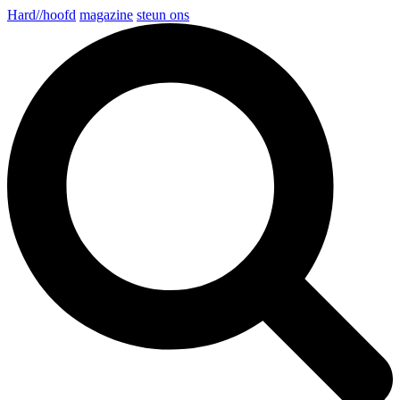
Hard//hoofd
magazine
steun ons