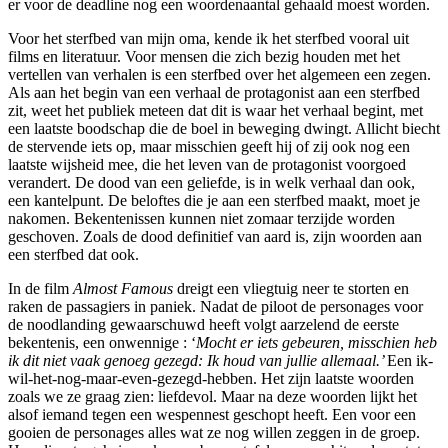
er voor de deadline nog een woordenaantal gehaald moest worden.
Voor het sterfbed van mijn oma, kende ik het sterfbed vooral uit
films en literatuur. Voor mensen die zich bezig houden met het
vertellen van verhalen is een sterfbed over het algemeen een zegen.
Als aan het begin van een verhaal de protagonist aan een sterfbed
zit, weet het publiek meteen dat dit is waar het verhaal begint, met
een laatste boodschap die de boel in beweging dwingt. Allicht biecht
de stervende iets op, maar misschien geeft hij of zij ook nog een
laatste wijsheid mee, die het leven van de protagonist voorgoed
verandert. De dood van een geliefde, is in welk verhaal dan ook,
een kantelpunt. De beloftes die je aan een sterfbed maakt, moet je
nakomen. Bekentenissen kunnen niet zomaar terzijde worden
geschoven. Zoals de dood definitief van aard is, zijn woorden aan
een sterfbed dat ook.
In de film
Almost Famous
dreigt een vliegtuig neer te storten en
raken de passagiers in paniek. Nadat de piloot de personages voor
de noodlanding gewaarschuwd heeft volgt aarzelend de eerste
bekentenis, een onwennige : ‘
Mocht er iets gebeuren, misschien heb
ik dit niet vaak genoeg gezegd: Ik houd van jullie allemaal.’
Een ik-
wil-het-nog-maar-even-gezegd-hebben. Het zijn laatste woorden
zoals we ze graag zien: liefdevol. Maar na deze woorden lijkt het
alsof iemand tegen een wespennest geschopt heeft. Een voor een
gooien de personages alles wat ze nog willen zeggen in de groep.