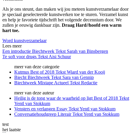
Als je ons steunt, dan maken wij jou meteen kunstverzamelaar door
je speciaal geselecteerde kunstwerken toe te sturen. Verzamel kunst
en help je favoriete tijdschrift het volgende decennium door. We
zullen je eeuwig dankbaar zijn.
Draag Hard//hoofd een warm
hart toe.
Word kunstverzamelaar
Lees meer
Een introductie
Biechtweek
Tekst
Sarah van Binsbergen
Te soft voor drugs
Tekst
Aisi Schuur
meer van deze categorie
Kutmus
Best of 2018
Tekst
Wiard van der Kooij
Biecht
Biechtweek
Tekst
Sara van Gennip
Biechtweek Mixtape
Actueel
Tekst
Redactie
meer van deze auteur
Heilig is de tong waar de waarheid op ligt
Best of 2018
Tekst
Yentl van Stokkum
Vensters en verlangen
Essay
Tekst
Yentl van Stokkum
Conversatie​houdgreep
Literair
Tekst
Yentl van Stokkum
test
het laatste