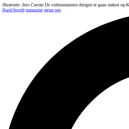
Illustratie: Ines Cuesta
De vuilnismannen dreigen te gaan staken op 
Hard//hoofd
magazine
steun ons