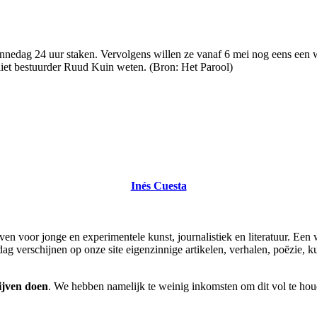
nedag 24 uur staken. Vervolgens willen ze vanaf 6 mei nog eens een 
et bestuurder Ruud Kuin weten. (Bron: Het Parool)
Inés Cuesta
haven voor jonge en experimentele kunst, journalistiek en literatuur. Een
 verschijnen op onze site eigenzinnige artikelen, verhalen, poëzie, kuns
ijven doen
. We hebben namelijk te weinig inkomsten om dit vol te houd