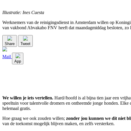
Illustratie: Ines Cuesta
Werknemers van de reinigingsdienst in Amsterdam willen op Koningin
van vakbond Abvakabo FNV heeft dat maandagmiddag besloten, zo li
Share
Tweet
Mail
App
We willen je iets vertellen.
Hard//hoofd is al bijna tien jaar een vrij
speeltuin voor talentvolle dromers en ontheemde jonge honden. Elke dag
helemaal gratis.
Hoe graag we ook zouden willen;
zonder jou kunnen we dit niet bl
van de toekomst mogelijk blijven maken, en zelfs versterken.