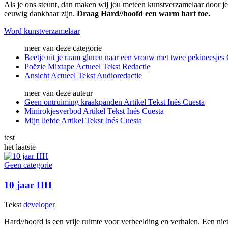
Als je ons steunt, dan maken wij jou meteen kunstverzamelaar door je 
eeuwig dankbaar zijn.
Draag Hard//hoofd een warm hart toe.
Word kunstverzamelaar
meer van deze categorie
Beetje uit je raam gluren naar een vrouw met twee pekineesjes
Poëzie Mixtape
Actueel
Tekst
Redactie
Ansicht
Actueel
Tekst
Audioredactie
meer van deze auteur
Geen ontruiming kraakpanden
Artikel
Tekst
Inés Cuesta
Minirokjesverbod
Artikel
Tekst
Inés Cuesta
Mijn liefde
Artikel
Tekst
Inés Cuesta
test
het laatste
Geen categorie
10 jaar HH
Tekst
developer
Hard//hoofd is een vrije ruimte voor verbeelding en verhalen. Een nie