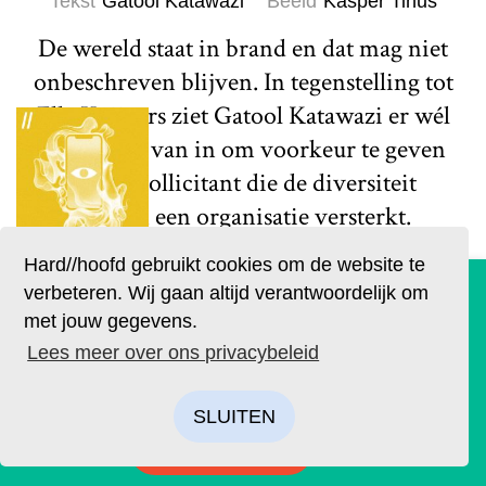
Tekst
Gatool Katawazi
Beeld
Kasper Tinus
De wereld staat in brand en dat mag niet
onbeschreven blijven. In tegenstelling tot
Ella Kuijpers ziet Gatool Katawazi er wél
het belang van in om voorkeur te geven
aan de sollicitant die de diversiteit
binnen een organisatie versterkt.
Afgelopen zomer schreef Ella Kuijpers
Hard//hoofd gebruikt cookies om de website te
een Hard//talk waarin zij pleit tegen
De geruchten zijn waar. Lees Hard//hoofd nu ook op
verbeteren. Wij gaan altijd verantwoordelijk om
papier!
positieve discriminatie in
met jouw gegevens.
sollicitatieprocedures. Juist...
Bestel op tijd je eigen exemplaar van de eerste editie, met
Lees meer over ons privacybeleid
als thema: ‘Ik’. We hebben drie covers ontworpen. Kies je
Lees meer
favoriet.
SLUITEN
BESTELLEN