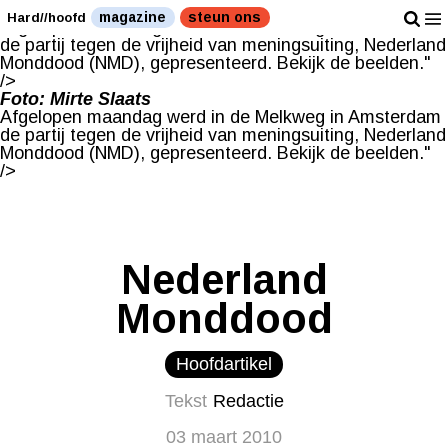
Foto: Mirte Slaats
magazine
steun ons
Hard//hoofd
Afgelopen maandag werd in de Melkweg in Amsterdam
de partij tegen de vrijheid van meningsuiting, Nederland
Monddood (NMD), gepresenteerd. Bekijk de beelden."
/>
Foto: Mirte Slaats
Afgelopen maandag werd in de Melkweg in Amsterdam
de partij tegen de vrijheid van meningsuiting, Nederland
Monddood (NMD), gepresenteerd. Bekijk de beelden."
/>
Nederland
Monddood
Hoofdartikel
Tekst
Redactie
03 maart 2010