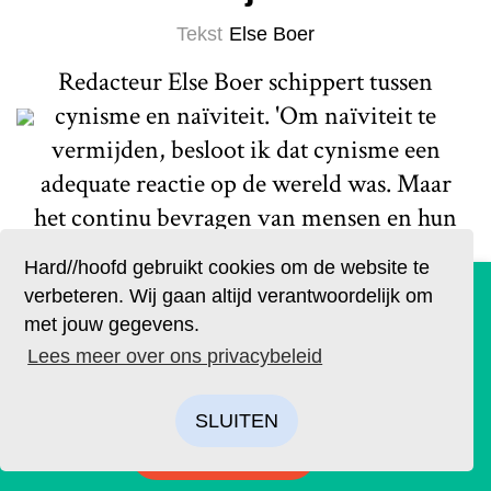
Tekst
Else Boer
Redacteur Else Boer schippert tussen
cynisme en naïviteit. 'Om naïviteit te
vermijden, besloot ik dat cynisme een
adequate reactie op de wereld was. Maar
het continu bevragen van mensen en hun
beweegredenen is vermoeiend.'
Hard//hoofd gebruikt cookies om de website te
De geruchten zijn waar. Lees Hard//hoofd nu ook op
Lees meer
verbeteren. Wij gaan altijd verantwoordelijk om
papier!
met jouw gegevens.
Bestel op tijd je eigen exemplaar van de eerste editie, met
Lees meer over ons privacybeleid
als thema: ‘Ik’. We hebben drie covers ontworpen. Kies je
favoriet.
SLUITEN
BESTELLEN
Actueel