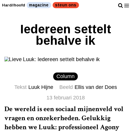
magazine
steun ons
Hard//hoofd
Iedereen settelt
behalve ik
Column
Tekst
Luuk Hijne
Beeld
Ellis van der Does
13 februari 2018
De wereld is een sociaal mijnenveld vol
vragen en onzekerheden. Gelukkig
hebben we Luuk: professioneel Agony