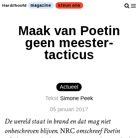
magazine
steun ons
Hard//hoofd
Maak van Poetin
geen meester-
tacticus
Actueel
Tekst
Simone Peek
05 januari 2017
De wereld staat in brand en dat mag niet
onbeschreven blijven.
NRC
omschreef Poetin