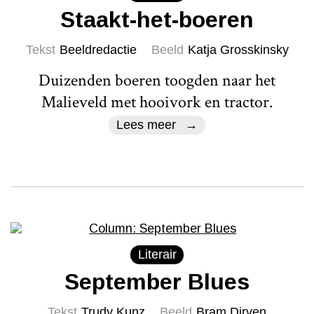
Staakt-het-boeren
Tekst
Beeldredactie
Beeld
Katja Grosskinsky
Duizenden boeren toogden naar het
Malieveld met hooivork en tractor.
Lees meer
Literair
September Blues
Tekst
Trudy Kunz
Beeld
Bram Dirven