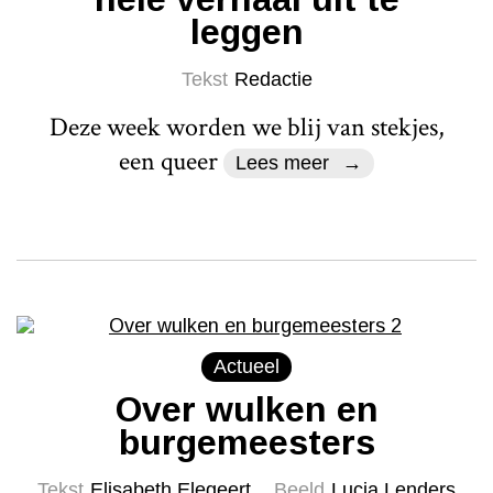
leggen
Tekst
Redactie
Deze week worden we blij van stekjes,
een queer
Lees meer
Actueel
Over wulken en
burgemeesters
Tekst
Elisabeth Elegeert
Beeld
Lucia Lenders