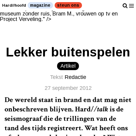
Deze week: een museum zonder ruis, Bram M.,
magazine
steun ons
Hard//hoofd
vrouwen op tv en Project Verveling." />
Deze week: een
museum zonder ruis, Bram M., vrouwen op tv en
Project Verveling." />
Lekker buitenspelen
Artikel
Tekst
Redactie
27 september 2012
De wereld staat in brand en dat mag niet
onbeschreven blijven.
Hard/
/talk
is de
seismograaf die de trillingen van de
tand des tijds registreert. Wat heeft ons