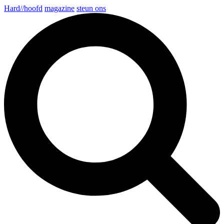
Hard//hoofd
magazine
steun ons