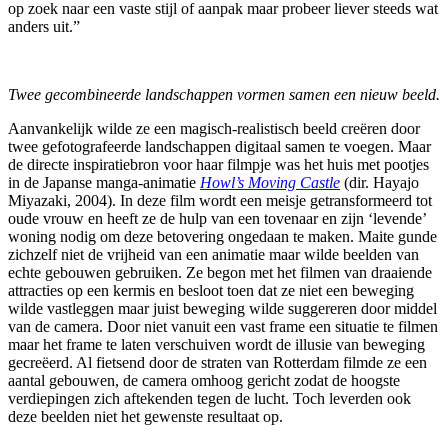
op zoek naar een vaste stijl of aanpak maar probeer liever steeds wat
anders uit.”
Twee gecombineerde landschappen vormen samen een nieuw beeld.
Aanvankelijk wilde ze een magisch-realistisch beeld creëren door
twee gefotografeerde landschappen digitaal samen te voegen. Maar
de directe inspiratiebron voor haar filmpje was het huis met pootjes
in de Japanse manga-animatie
Howl’s Moving Castle
(dir. Hayajo
Miyazaki, 2004). In deze film wordt een meisje getransformeerd tot
oude vrouw en heeft ze de hulp van een tovenaar en zijn ‘levende’
woning nodig om deze betovering ongedaan te maken. Maite gunde
zichzelf niet de vrijheid van een animatie maar wilde beelden van
echte gebouwen gebruiken. Ze begon met het filmen van draaiende
attracties op een kermis en besloot toen dat ze niet een beweging
wilde vastleggen maar juist beweging wilde suggereren door middel
van de camera. Door niet vanuit een vast frame een situatie te filmen
maar het frame te laten verschuiven wordt de illusie van beweging
gecreëerd. Al fietsend door de straten van Rotterdam filmde ze een
aantal gebouwen, de camera omhoog gericht zodat de hoogste
verdiepingen zich aftekenden tegen de lucht. Toch leverden ook
deze beelden niet het gewenste resultaat op.