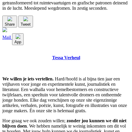
getransformeerd tot ruimtevaartuigen en grafische patronen deinend
in de lucht. Meeslepend wegdromen. In zestig seconden.
Share
Tweet
Mail
App
Tessa Verheul
We willen je iets vertellen.
Hard//hoofd is al bijna tien jaar een
vrijhaven voor jonge en experimentele kunst, journalistiek en
literatuur. Een walhalla voor hemelbestormers en constructieve
twijfelaars, een speeltuin voor talentvolle dromers en ontheemde
jonge honden. Elke dag verschijnen op onze site eigenzinnige
artikelen, verhalen, poëzie, kunst, fotografie en illustraties van onze
jonge makers. Én onze site is helemaal gratis.
Hoe graag we ook zouden willen;
zonder jou kunnen we dit niet
blijven doen
. We hebben namelijk te weinig inkomsten om dit vol
te houden. Met jouw hulp kunnen we de journalistiek, kunst en