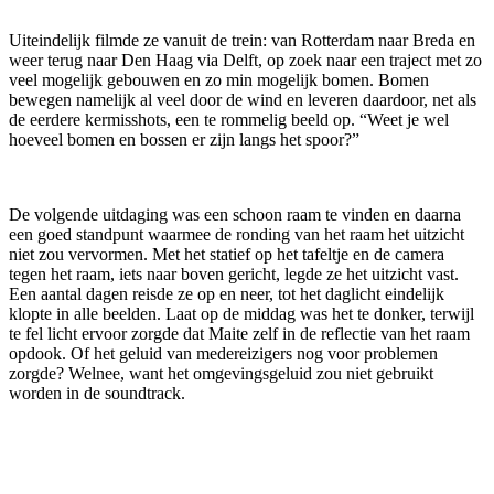
Uiteindelijk filmde ze vanuit de trein: van Rotterdam naar Breda en
weer terug naar Den Haag via Delft, op zoek naar een traject met zo
veel mogelijk gebouwen en zo min mogelijk bomen. Bomen
bewegen namelijk al veel door de wind en leveren daardoor, net als
de eerdere kermisshots, een te rommelig beeld op. “Weet je wel
hoeveel bomen en bossen er zijn langs het spoor?”
De volgende uitdaging was een schoon raam te vinden en daarna
een goed standpunt waarmee de ronding van het raam het uitzicht
niet zou vervormen. Met het statief op het tafeltje en de camera
tegen het raam, iets naar boven gericht, legde ze het uitzicht vast.
Een aantal dagen reisde ze op en neer, tot het daglicht eindelijk
klopte in alle beelden. Laat op de middag was het te donker, terwijl
te fel licht ervoor zorgde dat Maite zelf in de reflectie van het raam
opdook. Of het geluid van medereizigers nog voor problemen
zorgde? Welnee, want het omgevingsgeluid zou niet gebruikt
worden in de soundtrack.