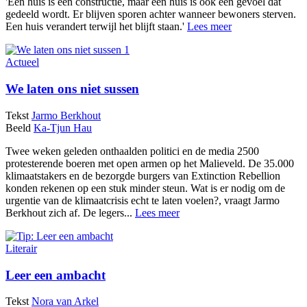
'Een huis is een constructie, maar een huis is ook een gevoel dat
gedeeld wordt. Er blijven sporen achter wanneer bewoners sterven.
Een huis verandert terwijl het blijft staan.'
Lees meer
Actueel
We laten ons niet sussen
Tekst
Jarmo Berkhout
Beeld
Ka-Tjun Hau
Twee weken geleden onthaalden politici en de media 2500
protesterende boeren met open armen op het Malieveld. De 35.000
klimaatstakers en de bezorgde burgers van Extinction Rebellion
konden rekenen op een stuk minder steun. Wat is er nodig om de
urgentie van de klimaatcrisis echt te laten voelen?, vraagt Jarmo
Berkhout zich af. De legers...
Lees meer
Literair
Leer een ambacht
Tekst
Nora van Arkel