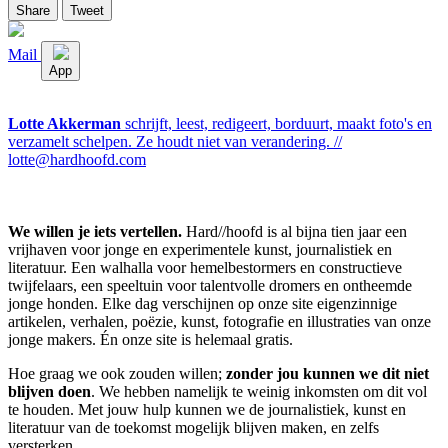
Share
Tweet
Mail
App
Lotte Akkerman
schrijft, leest, redigeert, borduurt, maakt foto's en
verzamelt schelpen. Ze houdt niet van verandering. //
lotte@hardhoofd.com
We willen je iets vertellen.
Hard//hoofd is al bijna tien jaar een
vrijhaven voor jonge en experimentele kunst, journalistiek en
literatuur. Een walhalla voor hemelbestormers en constructieve
twijfelaars, een speeltuin voor talentvolle dromers en ontheemde
jonge honden. Elke dag verschijnen op onze site eigenzinnige
artikelen, verhalen, poëzie, kunst, fotografie en illustraties van onze
jonge makers. Én onze site is helemaal gratis.
Hoe graag we ook zouden willen;
zonder jou kunnen we dit niet
blijven doen
. We hebben namelijk te weinig inkomsten om dit vol
te houden. Met jouw hulp kunnen we de journalistiek, kunst en
literatuur van de toekomst mogelijk blijven maken, en zelfs
versterken.