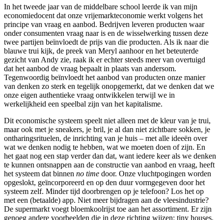
In het tweede jaar van de middelbare school leerde ik van mijn
economiedocent dat onze vrijemarkteconomie werkt volgens het
principe van vraag en aanbod. Bedrijven leveren producten waar
onder consumenten vraag naar is en de wisselwerking tussen deze
twee partijen beïnvloedt de prijs van die producten. Als ik naar die
blauwe trui kijk, de preek van Meryl aanhoor en het beteuterde
gezicht van Andy zie, raak ik er echter steeds meer van overtuigd
dat het aanbod de vraag bepaalt in plaats van andersom.
Tegenwoordig beïnvloedt het aanbod van producten onze manier
van denken zo sterk en tegelijk onopgemerkt, dat we denken dat we
onze eigen authentieke vraag ontwikkelen terwijl we in
werkelijkheid een speelbal zijn van het kapitalisme.
Dit economische systeem speelt niet alleen met de kleur van je trui,
maar ook met je sneakers, je bril, je al dan niet zichtbare sokken, je
ontharingsrituelen, de inrichting van je huis – met alle ideeën over
wat we denken nodig te hebben, wat we moeten doen of zijn. En
het gaat nog een stap verder dan dat, want iedere keer als we denken
te kunnen ontsnappen aan de constructie van aanbod en vraag, heeft
het systeem dat binnen
no time
door. Onze vluchtpogingen worden
opgeslokt, geïncorporeerd en op den duur vormgegeven door het
systeem zelf. Minder tijd doorbrengen op je telefoon? Los het op
met een (betaalde) app. Niet meer bijdragen aan de vleesindustrie?
De supermarkt voegt bloemkoolrijst toe aan het assortiment. Er zijn
genoeg andere voorbeelden die in deze richting wijzen: tiny houses,