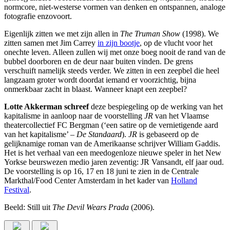
normcore, niet-westerse vormen van denken en ontspannen, analoge
fotografie enzovoort.
Eigenlijk zitten we met zijn allen in
The Truman Show
(1998). We
zitten samen met Jim Carrey
in zijn bootje
, op de vlucht voor het
onechte leven. Alleen zullen wij met onze boeg nooit de rand van de
bubbel doorboren en de deur naar buiten vinden. De grens
verschuift namelijk steeds verder. We zitten in een zeepbel die heel
langzaam groter wordt doordat iemand er voorzichtig, bijna
onmerkbaar zacht in blaast. Wanneer knapt een zeepbel?
Lotte Akkerman schreef
deze bespiegeling op de werking van het
kapitalisme in aanloop naar de voorstelling
JR
van het Vlaamse
theatercollectief FC Bergman (‘een satire op de vernietigende aard
van het kapitalisme’ –
De Standaard
).
JR
is gebaseerd op de
gelijknamige roman van de Amerikaanse schrijver William Gaddis.
Het is het verhaal van een meedogenloze nieuwe speler in het New
Yorkse beurswezen medio jaren zeventig: JR Vansandt, elf jaar oud.
De voorstelling is op 16, 17 en 18 juni te zien in de Centrale
Markthal/Food Center Amsterdam in het kader van
Holland
Festival
.
Beeld: Still uit
The Devil Wears Prada
(2006).