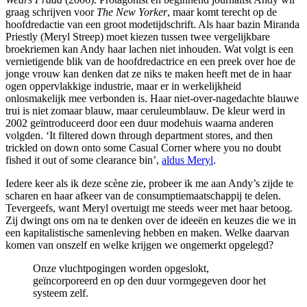
graag schrijven voor
The New Yorker
, maar komt terecht op de
hoofdredactie van een groot modetijdschrift. Als haar bazin Miranda
Priestly (Meryl Streep) moet kiezen tussen twee vergelijkbare
broekriemen kan Andy haar lachen niet inhouden. Wat volgt is een
vernietigende blik van de hoofdredactrice en een preek over hoe de
jonge vrouw kan denken dat ze niks te maken heeft met de in haar
ogen oppervlakkige industrie, maar er in werkelijkheid
onlosmakelijk mee verbonden is. Haar niet-over-nagedachte blauwe
trui is niet zomaar blauw, maar ceruleumblauw. De kleur werd in
2002 geïntroduceerd door een duur modehuis waarna anderen
volgden. ‘It filtered down through department stores, and then
trickled on down onto some Casual Corner where you no doubt
fished it out of some clearance bin’,
aldus Meryl
.
Iedere keer als ik deze scène zie, probeer ik me aan Andy’s zijde te
scharen en haar afkeer van de consumptiemaatschappij te delen.
Tevergeefs, want Meryl overtuigt me steeds weer met haar betoog.
Zij dwingt ons om na te denken over de ideeën en keuzes die we in
een kapitalistische samenleving hebben en maken. Welke daarvan
komen van onszelf en welke krijgen we ongemerkt opgelegd?
Onze vluchtpogingen worden opgeslokt,
geïncorporeerd en op den duur vormgegeven door het
systeem zelf.