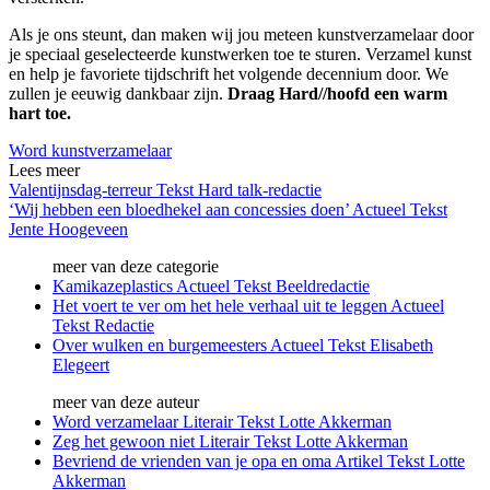
Als je ons steunt, dan maken wij jou meteen kunstverzamelaar door
je speciaal geselecteerde kunstwerken toe te sturen. Verzamel kunst
en help je favoriete tijdschrift het volgende decennium door. We
zullen je eeuwig dankbaar zijn.
Draag Hard//hoofd een warm
hart toe.
Word kunstverzamelaar
Lees meer
Valentijnsdag-terreur
Tekst
Hard talk-redactie
‘Wij hebben een bloedhekel aan concessies doen’
Actueel
Tekst
Jente Hoogeveen
meer van deze categorie
Kamikazeplastics
Actueel
Tekst
Beeldredactie
Het voert te ver om het hele verhaal uit te leggen
Actueel
Tekst
Redactie
Over wulken en burgemeesters
Actueel
Tekst
Elisabeth
Elegeert
meer van deze auteur
Word verzamelaar
Literair
Tekst
Lotte Akkerman
Zeg het gewoon niet
Literair
Tekst
Lotte Akkerman
Bevriend de vrienden van je opa en oma
Artikel
Tekst
Lotte
Akkerman