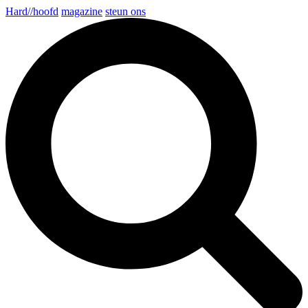
Hard//hoofd
magazine
steun ons