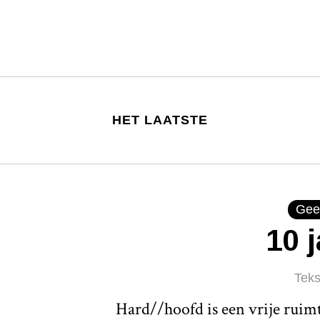
HET LAATSTE
Gee
10 
Teks
Hard//hoofd is een vrije ruim