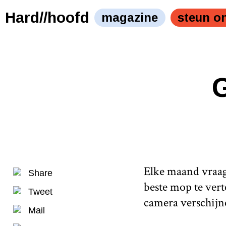
De favoriete mop van een lief klein meisje." />
De favori
Hard//hoofd
magazine
steun o
Elke maand vraagt
Share
beste mop te vert
Tweet
camera verschijn
Mail