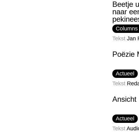
Beetje u
naar ee
pekinee
Columns
Tekst
Jan 
Poëzie 
Actueel
Tekst
Reda
Ansicht
Actueel
Tekst
Audi