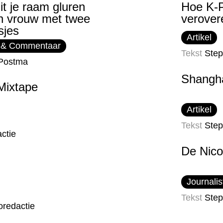
it je raam gluren
Hoe K-P
n vrouw met twee
verover
sjes
Artikel
 & Commentaar
Tekst
Ste
Postma
Shangh
Mixtape
Artikel
Tekst
Ste
ctie
De Nic
Journalis
Tekst
Ste
oredactie