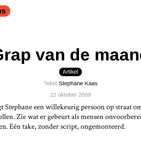
ete mop van een lief klein meisje." />
ns
Grap van de maan
Artikel
Tekst
Stephane Kaas
22 oktober 2009
 Stephane een willekeurig persoon op straat om
ellen. Zie wat er gebeurt als mensen onvoorbere
en. Eén take, zonder script, ongemonteerd.