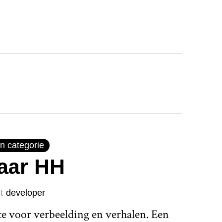
n categorie
jaar HH
t
developer
te voor verbeelding en verhalen. Een