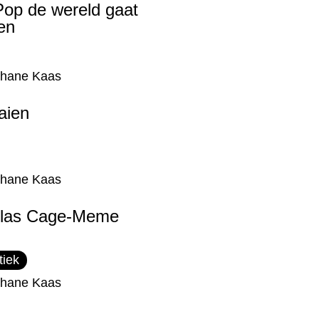
op de wereld gaat
en
phane Kaas
aien
phane Kaas
olas Cage-Meme
tiek
phane Kaas