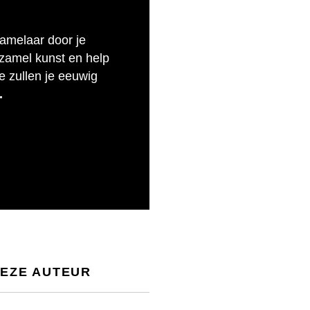
zamelaar door je
rzamel kunst en help
e zullen je eeuwig
.
DEZE AUTEUR