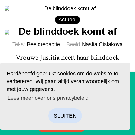
Actueel
De blinddoek komt af
Tekst
Beeldredactie
Beeld
Nastia Cistakova
Vrouwe Justitia heeft haar blinddoek
afgenomen.
Lees meer
Hard//hoofd gebruikt cookies om de website te
De geruchten zijn waar. Lees Hard//hoofd nu ook op
verbeteren. Wij gaan altijd verantwoordelijk om
papier!
met jouw gegevens.
Bestel op tijd je eigen exemplaar van de eerste editie, met
Lees meer over ons privacybeleid
als thema: ‘Ik’. We hebben drie covers ontworpen. Kies je
favoriet.
SLUITEN
Columns & Commentaar
BESTELLEN
Mammie