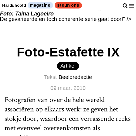
Foto: Taina Lagoeiro
magazine
steun ons
Hard//hoofd
De gevarieerde en toch coherente serie gaat door!" />
Foto: Taina Lagoeiro
De gevarieerde en toch coherente serie gaat door!" />
Foto-Estafette IX
Artikel
Tekst
Beeldredactie
09 maart 2010
Fotografen van over de hele wereld
associëren op elkaars werk: ze geven het
stokje door, waardoor een verrassende reeks
met evenveel overeenkomsten als