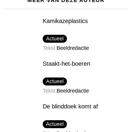
MEER VAN DEZE AUTEUR
Kamikazeplastics
Actueel
Tekst
Beeldredactie
Staakt-het-boeren
Actueel
Tekst
Beeldredactie
De blinddoek komt af
Actueel