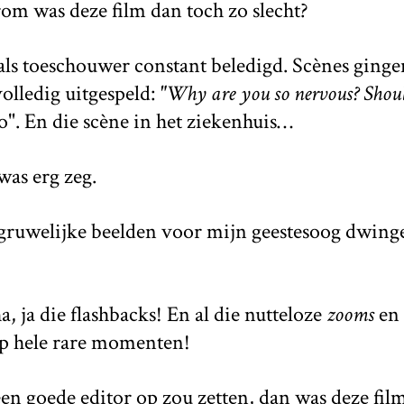
om was deze film dan toch zo slecht?
 als toeschouwer constant beledigd. Scènes gingen
volledig uitgespeld:
"Why are you so nervous? Should
o". En die scène in het ziekenhuis…
 was erg zeg.
gruwelijke beelden voor mijn geestesoog dwinge
a, ja die flashbacks! En al die nutteloze
zooms
en
op hele rare momenten!
r een goede editor op zou zetten, dan was deze fil