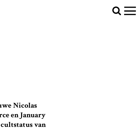
peelt. Nicolas Cage die schaakt." />
euwe Nicolas
rce en January
 cultstatus van