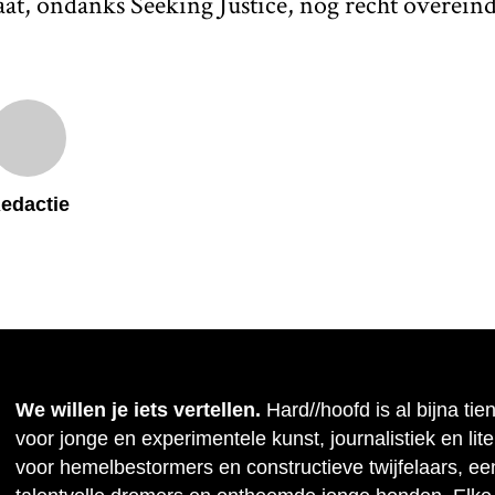
taat, ondanks Seeking Justice, nog recht overeind
edactie
We willen je iets vertellen.
Hard//hoofd is al bijna tie
voor jonge en experimentele kunst, journalistiek en lit
voor hemelbestormers en constructieve twijfelaars, ee