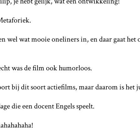
hilip, je hebt gelijk, wat een ontwikkeling!
Metaforiek.
ten wel wat mooie oneliners in, en daar gaat het
lecht was de film ook humorloos.
oort bij dit soort actiefilms, maar daarom is het j
Cage die een docent Engels speelt.
hahahahaha!