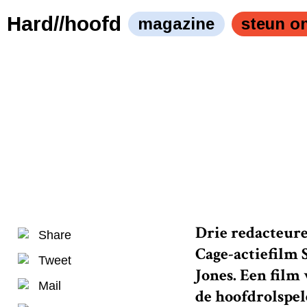
Nicolas Cage die een docent Engels speelt. Nicolas Cag
Hard//hoofd
magazine
steun o
Drie redacteure
Share
Cage-actiefilm 
Tweet
Jones. Een film
Mail
de hoofdrolspele