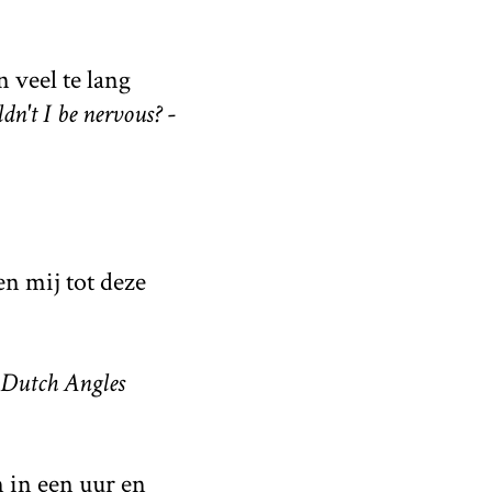
 veel te lang
n't I be nervous?
-
n mij tot deze
Dutch Angles
m in een uur en