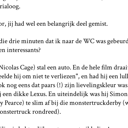
rialoog.
r, jij had wel een belangrijk deel gemist.
n die drie minuten dat ik naar de WC was gebeurde
n interessants?
(Nicolas Cage) stal een auto. En de hele film draai
elde hij om niet te verliezen", en had hij een lul
ok nog eens dat paars (!) zijn lievelingskleur was
hij een dikke Lexus. En uiteindelijk was hij Simon
 Pearce) te slim af bij die monstertruckderby (
onstertruck rondreed).