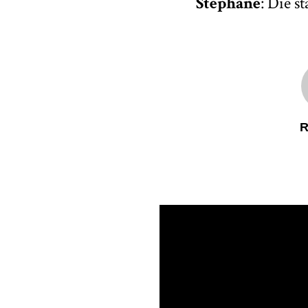
Stephane
: Die s
R