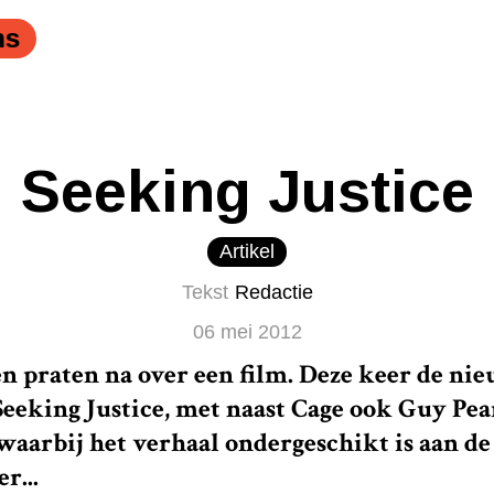
e die schaakt." />
Nicolas Cage die een docent Engels s
ns
Seeking Justice
Artikel
Tekst
Redactie
06 mei 2012
n praten na over een film. Deze keer de ni
Seeking Justice, met naast Cage ook Guy Pea
 waarbij het verhaal ondergeschikt is aan de
r...