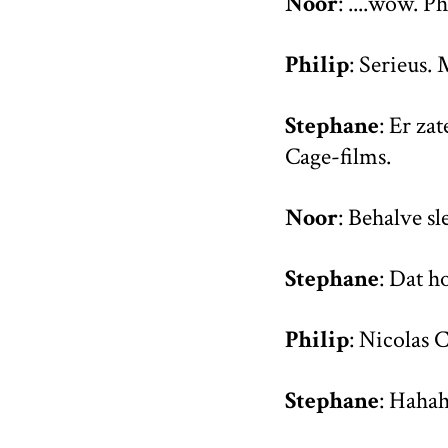
Noor
: ....wow. P
Philip
: Serieus. 
Stephane
: Er za
Cage-films.
Noor
: Behalve s
Stephane
: Dat h
Philip
: Nicolas 
Stephane
: Haha