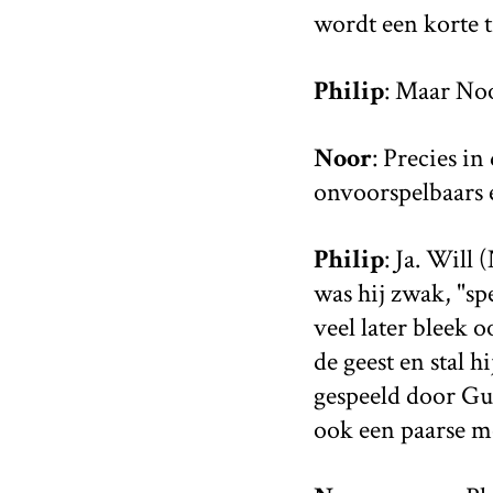
wordt een korte t
Philip
: Maar Noo
Noor
: Precies i
onvoorspelbaars e
Philip
: Ja. Will 
was hij zwak, "spe
veel later bleek o
de geest en stal 
gespeeld door Guy
ook een paarse m