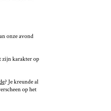
 aan onze avond
 zijn karakter op
fde
? Je kreunde al
verscheen op het