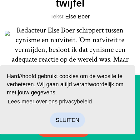
twijfel
Tekst
Else Boer
Redacteur Else Boer schippert tussen
cynisme en naïviteit. 'Om naïviteit te
vermijden, besloot ik dat cynisme een
adequate reactie op de wereld was. Maar
het continu bevragen van mensen en hun
Hard//hoofd gebruikt cookies om de website te
beweegredenen is vermoeiend.'
De geruchten zijn waar. Lees Hard//hoofd nu ook op
verbeteren. Wij gaan altijd verantwoordelijk om
papier!
Lees meer
met jouw gegevens.
Bestel op tijd je eigen exemplaar van de eerste editie, met
Lees meer over ons privacybeleid
als thema: ‘Ik’. We hebben drie covers ontworpen. Kies je
favoriet.
SLUITEN
BESTELLEN