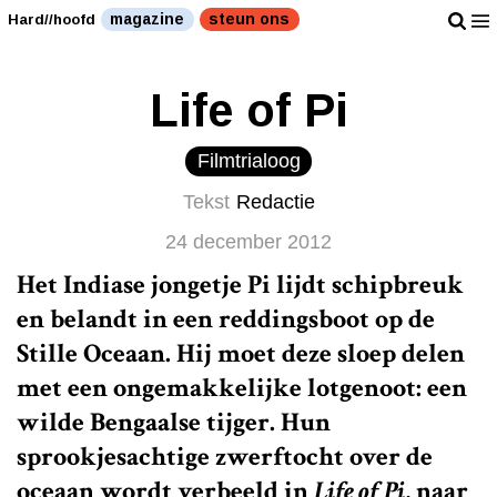
magazine
steun ons
Hard//hoofd
Life of Pi
Filmtrialoog
Tekst
Redactie
24 december 2012
Het Indiase jongetje Pi lijdt schipbreuk
en belandt in een reddingsboot op de
Stille Oceaan. Hij moet deze sloep delen
met een ongemakkelijke lotgenoot: een
wilde Bengaalse tijger. Hun
sprookjesachtige zwerftocht over de
oceaan wordt verbeeld in
Life of Pi
, naar