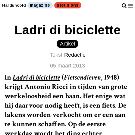
magazine
steun ons
Hard//hoofd
Ladri di biciclette
Artikel
Tekst
Redactie
05 maart 2013
In
Ladri di biciclette
(
Fietsendieven
, 1948)
krijgt Antonio Ricci in tijden van grote
werkeloosheid een baan. Het enige wat
hij daarvoor nodig heeft, is een fiets. De
lakens worden verkocht om er een aan
te kunnen schaffen. Op de eerste
werkdag wordt het ding echter