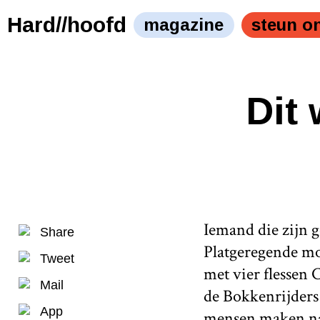
Hard//hoofd
magazine
steun o
Dit
Iemand die zijn g
Share
Platgeregende mo
Tweet
met vier flessen 
Mail
de Bokkenrijders 
App
mensen maken nad