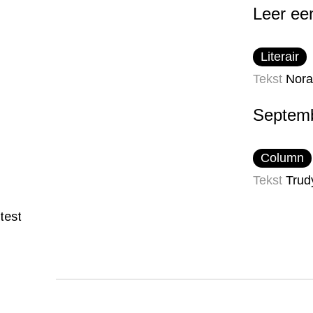
Leer ee
Literair
Tekst
Nora
Septemb
Column
Tekst
Trud
test