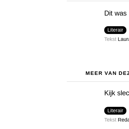
Dit was 
Literair
Tekst
Laur
MEER VAN DE
Kijk sle
Literair
Tekst
Reda