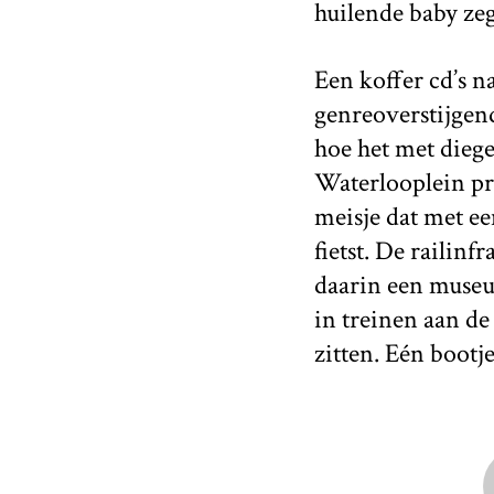
huilende baby zeg
Een koffer cd’s n
genreoverstijgend
hoe het met diege
Waterlooplein pro
meisje dat met e
fietst. De railin
daarin een museum
in treinen aan d
zitten. Eén bootj