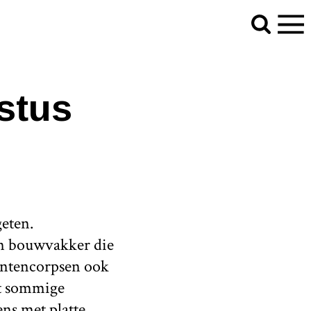
stus
eten.
en bouwvakker die
dentencorpsen ook
at sommige
ens met platte