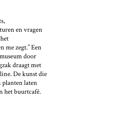
s,
sturen en vragen
 het
en me zegt.” Een
ksmuseum door
ugzak draagt met
line. De kunst die
 planten laten
n het buurtcafé.