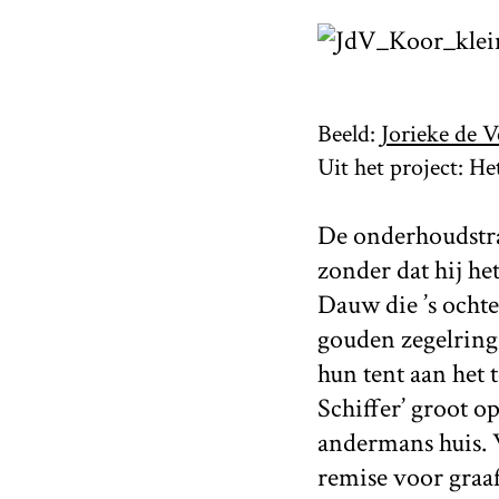
Beeld:
Jorieke de V
Uit het project: H
De onderhoudstra
zonder dat hij h
Dauw die ’s ocht
gouden zegelring 
hun tent aan het t
Schiffer’ groot o
andermans huis. 
remise voor graaf