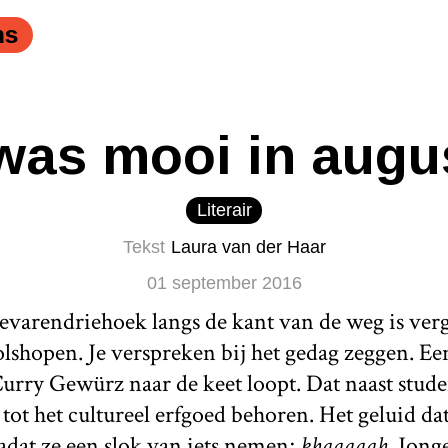
ns
 was mooi in augu
Literair
Tekst
Laura van der Haar
01 september 2016
evarendriehoek langs de kant van de weg is verg
lshopen. Je verspreken bij het gedag zeggen. E
Curry Gewürz naar de keet loopt. Dat naast stu
tot het cultureel erfgoed behoren. Het geluid d
at ze een slok van iets nemen;
khaaaaah
. Jong