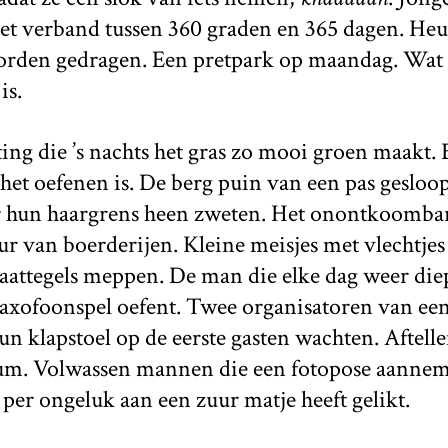
t verband tussen 360 graden en 365 dagen. Heup
orden gedragen. Een pretpark op maandag. Wat
is.
ing die ’s nachts het gras zo mooi groen maakt.
het oefenen is. De berg puin van een pas gesloo
hun haargrens heen zweten. Het onontkoombare
r van boerderijen. Kleine meisjes met vlechtjes 
traattegels meppen. De man die elke dag weer di
 saxofoonspel oefent. Twee organisatoren van ee
n klapstoel op de eerste gasten wachten. Aftellen
um. Volwassen mannen die een fotopose aanne
 per ongeluk aan een zuur matje heeft gelikt.