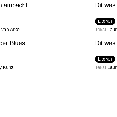
n ambacht
Dit was
Literair
 van Arkel
Tekst
Laur
er Blues
Dit was
Literair
y Kunz
Tekst
Laur