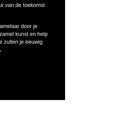
uur van de toekomst
zamelaar door je
rzamel kunst en help
e zullen je eeuwig
.