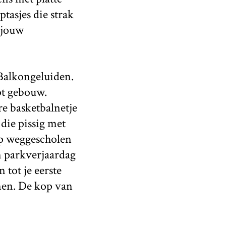
tasjes die strak
 jouw
 Balkongeluiden.
pt gebouw.
 basketbalnetje
die pissig met
ep weggescholen
n parkverjaardag
 tot je eerste
men. De kop van