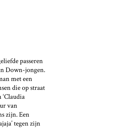
eliefde passeren
van Down-jongen.
 man met een
sen die op straat
m ‘Claudia
eur van
s zijn. Een
jaja’ tegen zijn