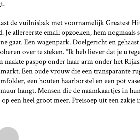
t.
aast de vuilnisbak met voornamelijk Greatest Hit
. Je allereerste email opzoeken, hem nogmaals 
ne gaat. Een wagenpark. Doelgericht en gehaast
beren over te steken. “Ik heb liever dat je u teg
en naakte paspop onder haar arm onder het Rij
framarkt. Een oude vrouw die een transparante r
folder, een houten haarborstel en een pot vase
e muur hangt. Mensen die de naamkaartjes in hun
e op een heel groot meer. Preisoep uit een zakje i