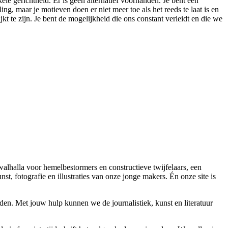
e gerichtheid. Er is geen alternatief voorhanden. Je bent een
g, maar je motieven doen er niet meer toe als het reeds te laat is en
jkt te zijn. Je bent de mogelijkheid die ons constant verleidt en die we
 walhalla voor hemelbestormers en constructieve twijfelaars, een
t, fotografie en illustraties van onze jonge makers. Én onze site is
en. Met jouw hulp kunnen we de journalistiek, kunst en literatuur