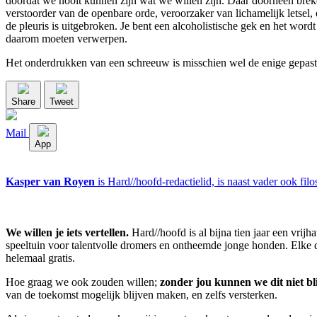
doordat we nooit kunnen zijn wat we willen zijn. Daar doorheen breke
verstoorder van de openbare orde, veroorzaker van lichamelijk letsel, 
de pleuris is uitgebroken. Je bent een alcoholistische gek en het wordt 
daarom moeten verwerpen.
Het onderdrukken van een schreeuw is misschien wel de enige gepa
Share
Tweet
Mail
App
Kasper van Royen
is Hard//hoofd-redactielid, is naast vader ook filo
We willen je iets vertellen.
Hard//hoofd is al bijna tien jaar een vrij
speeltuin voor talentvolle dromers en ontheemde jonge honden. Elke dag
helemaal gratis.
Hoe graag we ook zouden willen;
zonder jou kunnen we dit niet bl
van de toekomst mogelijk blijven maken, en zelfs versterken.