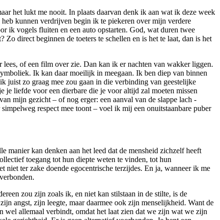
maar het lukt me nooit. In plaats daarvan denk ik aan wat ik deze week
 heb kunnen verdrijven begin ik te piekeren over mijn verdere
r ik vogels fluiten en een auto opstarten. God, wat duren twee
Zo direct beginnen de toeters te schellen en is het te laat, dan is het
er lees, of een film over zie. Dan kan ik er nachten van wakker liggen.
symboliek. Ik kan daar moeilijk in meegaan. Ik ben diep van binnen
ik juist zo graag mee zou gaan in die verbinding van geestelijke
je liefde voor een dierbare die je voor altijd zal moeten missen
van mijn gezicht – of nog erger: een aanval van de slappe lach -
r simpelweg respect mee toont – voel ik mij een onuitstaanbare puber
lle manier kan denken aan het leed dat de mensheid zichzelf heeft
llectief toegang tot hun diepte weten te vinden, tot hun
et niet ter zake doende egocentrische terzijdes. En ja, wanneer ik me
 verbonden.
en zou zijn zoals ik, en niet kan stilstaan in de stilte, is de
ijn angst, zijn leegte, maar daarmee ook zijn menselijkheid. Want de
n wel allemaal verbindt, omdat het laat zien dat we zijn wat we zijn