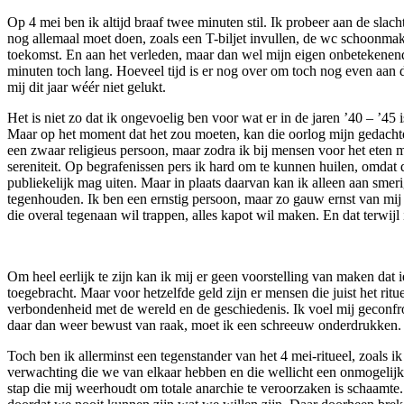
Op 4 mei ben ik altijd braaf twee minuten stil. Ik probeer aan de sla
nog allemaal moet doen, zoals een T-biljet invullen, de wc schoonmak
toekomst. En aan het verleden, maar dan wel mijn eigen onbetekenende
minuten toch lang. Hoeveel tijd is er nog over om toch nog even aan die 
mij dit jaar wéér niet gelukt.
Het is niet zo dat ik ongevoelig ben voor wat er in de jaren ’40 – ’45 
Maar op het moment dat het zou moeten, kan die oorlog mijn gedachte
een zwaar religieus persoon, maar zodra ik bij mensen voor het eten mo
sereniteit. Op begrafenissen pers ik hard om te kunnen huilen, omdat 
publiekelijk mag uiten. Maar in plaats daarvan kan ik alleen aan smer
tegenhouden. Ik ben een ernstig persoon, maar zo gauw ernst van mij 
die overal tegenaan wil trappen, alles kapot wil maken. En dat terwijl ik
Om heel eerlijk te zijn kan ik mij er geen voorstelling van maken dat
toegebracht. Maar voor hetzelfde geld zijn er mensen die juist het rit
verbondenheid met de wereld en de geschiedenis. Ik voel mij geconfront
daar dan weer bewust van raak, moet ik een schreeuw onderdrukken. I
Toch ben ik allerminst een tegenstander van het 4 mei-ritueel, zoals ik 
verwachting die we van elkaar hebben en die wellicht een onmogelijke
stap die mij weerhoudt om totale anarchie te veroorzaken is schaamte. 