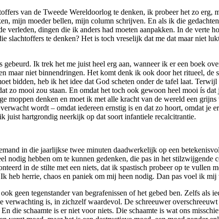
chtoffers van de Tweede Wereldoorlog te denken, ik probeer het zo erg, 
en, mijn moeder bellen, mijn column schrijven. En als ik die gedachten
 verleden, dingen die ik anders had moeten aanpakken. In de verte hoo
slachtoffers te denken? Het is toch vreselijk dat me dat maar niet lukt? 
is gebeurd. Ik trek het me juist heel erg aan, wanneer ik er een boek ov
n maar niet binnendringen. Het komt denk ik ook door het ritueel, de 
et bidden, heb ik het idee dat God scheten onder de tafel laat. Terwijl 
dat zo mooi zou staan. En omdat het toch ook gewoon heel mooi ís dat je 
ige moppen denken en moet ik met alle kracht van de wereld een grijns 
verwacht wordt – omdat iedereen ernstig is en dat zo hoort, omdat je e
 juist hartgrondig neerkijk op dat soort infantiele recalcitrantie.
 iemand in die jaarlijkse twee minuten daadwerkelijk op een betekenisvo
ueel nodig hebben om te kunnen gedenken, die pas in het stilzwijgende co
eerd in de stilte met een niets, dat ik spastisch probeer op te vullen m
k heb herrie, chaos en paniek om mij heen nodig. Dan pas voel ik mij
ook geen tegenstander van begrafenissen of het gebed ben. Zelfs als iedere
 verwachting is, in zichzelf waardevol. De schreeuwer overschreeuwt z
En die schaamte is er niet voor niets. Die schaamte is wat ons misschie