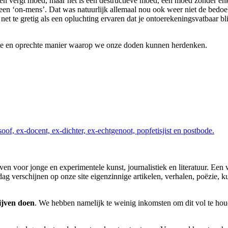
n vergt moed, maar het is een destructieve moed, een moed zonder enkel
een ‘on-mens’. Dat was natuurlijk allemaal nou ook weer niet de bedoelin
net te gretig als een opluchting ervaren dat je ontoerekeningsvatbaar bli
ste en oprechte manier waarop we onze doden kunnen herdenken.
soof, ex-docent, ex-dichter, ex-echtgenoot, popfetisjist en postbode.
haven voor jonge en experimentele kunst, journalistiek en literatuur. Een
 verschijnen op onze site eigenzinnige artikelen, verhalen, poëzie, kuns
ijven doen
. We hebben namelijk te weinig inkomsten om dit vol te houd