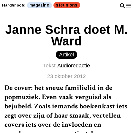
magazine
steun ons
Hard//hoofd
Janne Schra doet M.
Ward
Artikel
Tekst
Audioredactie
23 oktober 2012
De cover: het sneue familielid in de
popmuziek. Even vaak verguisd als
bejubeld. Zoals iemands boekenkast iets
zegt over zijn of haar smaak, vertellen
covers iets over de invloeden en