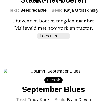
Staakt-het-boeren
Tekst
Beeldredactie
Beeld
Katja Grosskinsky
Duizenden boeren toogden naar het
Malieveld met hooivork en tractor.
Lees meer
Literair
September Blues
Tekst
Trudy Kunz
Beeld
Bram Dirven