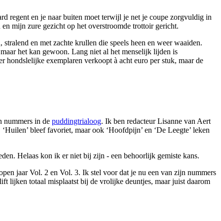
rd regent en je naar buiten moet terwijl je net je coupe zorgvuldig in
en mijn zure gezicht op het overstroomde trottoir gericht.
stralend en met zachte krullen die speels heen en weer waaiden.
, maar het kan gewoon. Lang niet al het menselijk lijden is
er hondslelijke exemplaren verkoopt à acht euro per stuk, maar de
ijn nummers in de
puddingtrialoog
. Ik ben redacteur Lisanne van Aert
. ‘Huilen’ bleef favoriet, maar ook ‘Hoofdpijn’ en ‘De Leegte’ leken
. Helaas kon ik er niet bij zijn - een behoorlijk gemiste kans.
pen jaar Vol. 2 en Vol. 3. Ik stel voor dat je nu een van zijn nummers
 lijken totaal misplaatst bij de vrolijke deuntjes, maar juist daarom