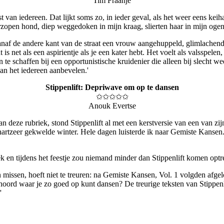
Tim Fraanje
van iedereen. Dat lijkt soms zo, in ieder geval, als het weer eens keiha
rzopen hond, diep weggedoken in mijn kraag, slierten haar in mijn ogen 
af de andere kant van de straat een vrouw aangehuppeld, glimlachend, 
is net als een aspirientje als je een kater hebt. Het voelt als valsspelen
 schaffen bij een opportunistische kruidenier die alleen bij slecht we
kan het iedereen aanbevelen.'
Stippenlift: Depriwave om op te dansen
✩✩✩✩✩
Anouk Evertse
n deze rubriek, stond Stippenlift al met een kerstversie van een van z
r hartzeer gekwelde winter. Hele dagen luisterde ik naar Gemiste Kansen
 tijdens het feestje zou niemand minder dan Stippenlift komen optreden
missen, hoeft niet te treuren: na Gemiste Kansen, Vol. 1 volgden afgelo
ord waar je zo goed op kunt dansen? De treurige teksten van Stippenlift
'