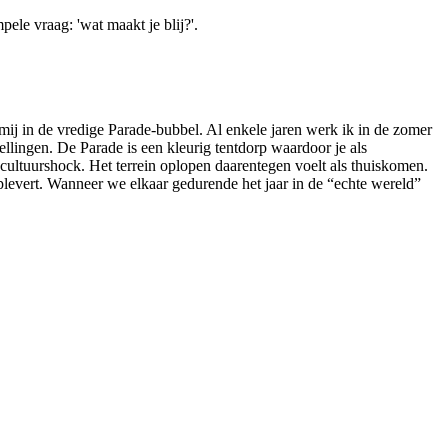
ele vraag: 'wat maakt je blij?'.
ij in de vredige Parade-bubbel. Al enkele jaren werk ik in de zomer
tellingen. De Parade is een kleurig tentdorp waardoor je als
n cultuurshock. Het terrein oplopen daarentegen voelt als thuiskomen.
oplevert. Wanneer we elkaar gedurende het jaar in de “echte wereld”