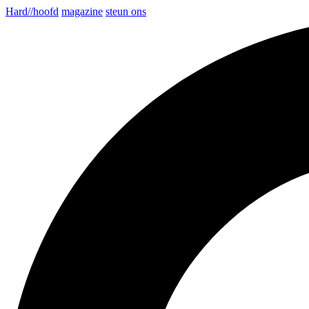
Hard//hoofd
magazine
steun ons