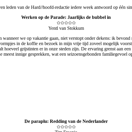
ven leden van de Hard//hoofd-redactie iedere week antwoord op één simp
Werken op de Parade: Jaarlijks de bubbel in
✩✩✩✩✩
Yentl van Stokkum
wanneer we op vakantie gaan, niet verstopt onder dekens: ik bevond m
vormpjes in de koffie en bezoek in mijn vrije tijd zoveel mogelijk voors
lt hoeveel grijstinten er in onze steden zijn. De ervaring grenst aan ee
hen de meest innige gesprekken, wat een seizoensgebonden familiegevoel 
De paraplu: Redding van de Nederlander
✩✩✩✩✩