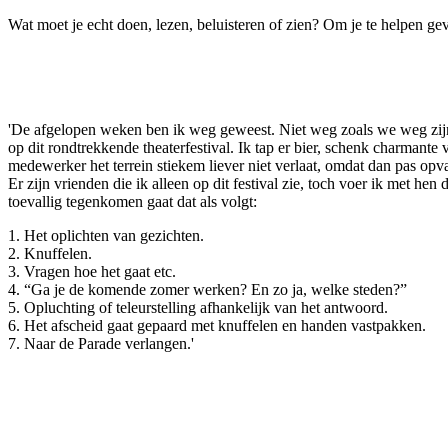
Wat moet je echt doen, lezen, beluisteren of zien? Om je te helpen ge
'De afgelopen weken ben ik weg geweest. Niet weg zoals we weg zijn 
op dit rondtrekkende theaterfestival. Ik tap er bier, schenk charmante 
medewerker het terrein stiekem liever niet verlaat, omdat dan pas opva
Er zijn vrienden die ik alleen op dit festival zie, toch voer ik met 
toevallig tegenkomen gaat dat als volgt:
1. Het oplichten van gezichten.
2. Knuffelen.
3. Vragen hoe het gaat etc.
4. “Ga je de komende zomer werken? En zo ja, welke steden?”
5. Opluchting of teleurstelling afhankelijk van het antwoord.
6. Het afscheid gaat gepaard met knuffelen en handen vastpakken.
7. Naar de Parade verlangen.'