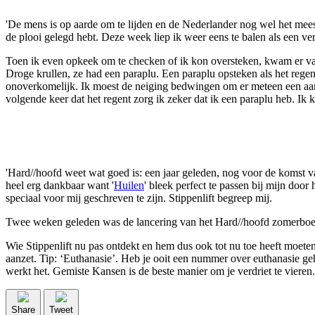
'De mens is op aarde om te lijden en de Nederlander nog wel het meest 
de plooi gelegd hebt. Deze week liep ik weer eens te balen als een ve
Toen ik even opkeek om te checken of ik kon oversteken, kwam er van
Droge krullen, ze had een paraplu. Een paraplu opsteken als het regent 
onoverkomelijk. Ik moest de neiging bedwingen om er meteen een aan te
volgende keer dat het regent zorg ik zeker dat ik een paraplu heb. Ik 
'Hard//hoofd weet wat goed is: een jaar geleden, nog voor de komst va
heel erg dankbaar want '
Huilen
' bleek perfect te passen bij mijn doo
speciaal voor mij geschreven te zijn. Stippenlift begreep mij.
Twee weken geleden was de lancering van het Hard//hoofd zomerboek en
Wie Stippenlift nu pas ontdekt en hem dus ook tot nu toe heeft moeten 
aanzet. Tip: ‘Euthanasie’. Heb je ooit een nummer over euthanasie geho
werkt het. Gemiste Kansen is de beste manier om je verdriet te vieren.
Share
Tweet