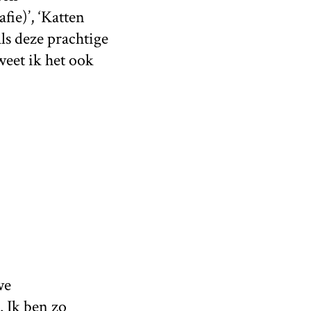
fie)’, ‘Katten
Als deze prachtige
weet ik het ook
we
. Ik ben zo