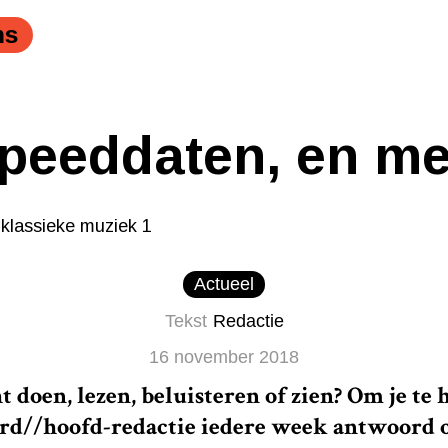
ns
speeddaten, en me
Actueel
Tekst
Redactie
16 november 2018
 doen, lezen, beluisteren of zien? Om je te
ard//hoofd-redactie iedere week antwoord 