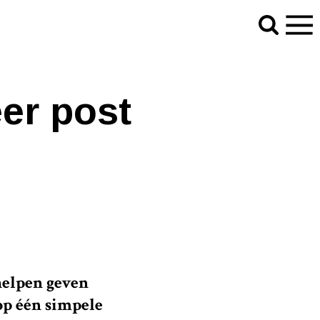
er post
 helpen geven
op één simpele