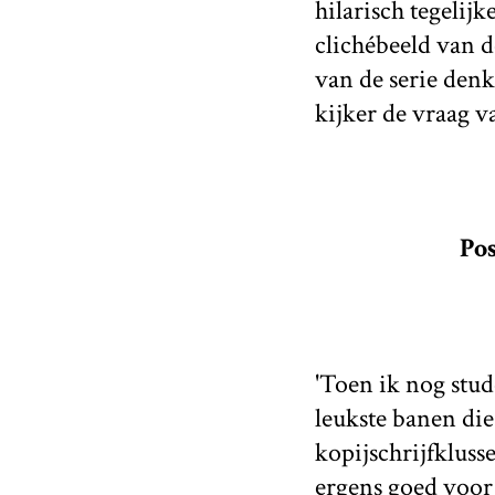
hilarisch tegelijk
clichébeeld van d
van de serie denk
kijker de vraag v
Pos
'Toen ik nog stud
leukste banen di
kopijschrijfkluss
ergens goed voor w