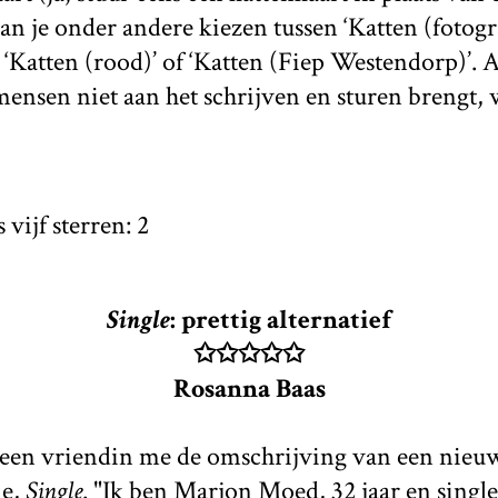
an je onder andere kiezen tussen ‘Katten (fotogra
, ‘Katten (rood)’ of ‘Katten (Fiep Westendorp)’. 
mensen niet aan het schrijven en sturen brengt, 
Single
: prettig alternatief
✩✩✩✩✩
Rosanna Baas
 een vriendin me de omschrijving van een nieu
ie,
Single
. "Ik ben Marjon Moed, 32 jaar en single