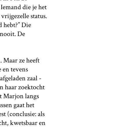
Iemand die je het
vrijgezelle status.
d hebt?” Die
 nooit. De
. Maar ze heeft
 en tevens
afgeladen zaal -
In haar zoektocht
at Marjon langs
ssen gaat het
t (conclusie: als
cht, kwetsbaar en