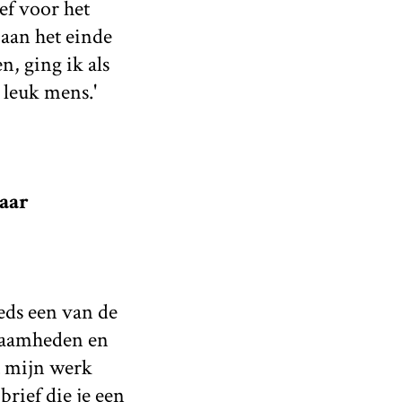
ief voor het
 aan het einde
, ging ik als
 leuk mens.'
aar
eeds een van de
kzaamheden en
at mijn werk
brief die je een