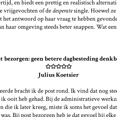
ertijd, en biedt een prettig en realistisch alternat
e vrijgevochten of de
desperate
single. Hoewel ze
t het antwoord op haar vraag te hebben gevonden
an haar omgeving steeds beter snappen. Wat een
t bezorgen: geen betere dagbesteding denkb
✩✩✩✩✩
Julius Koetsier
eerde bracht ik de post rond. Ik vind dat nog st
e ik ooit heb gehad. Bij de administratieve wer
en die ik later kreeg, miste ik soms het gevoel d
as. Bij post bezorgen heb je dat gevoel bij elke 