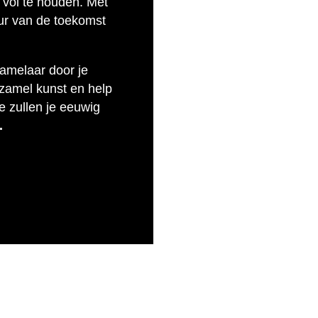
 vol te houden. Met
uur van de toekomst
zamelaar door je
rzamel kunst en help
e zullen je eeuwig
.