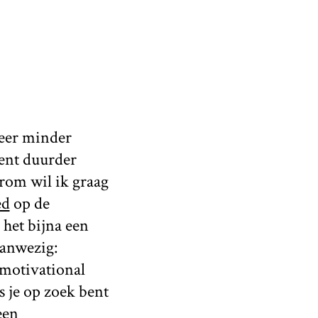
weer minder
cent duurder
rom wil ik graag
ed
op de
 het bijna een
aanwezig:
 motivational
s je op zoek bent
een