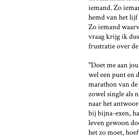
iemand. Zo iemand
hemd van het lijf 
Zo iemand waarva
vraag krijg ik du
frustratie over de
"Doet me aan jou 
wel een punt en 
marathon van de v
zowel single als 
naar het antwoord
bij bijna-exen, h
leven gewoon door
het zo moet, hoef