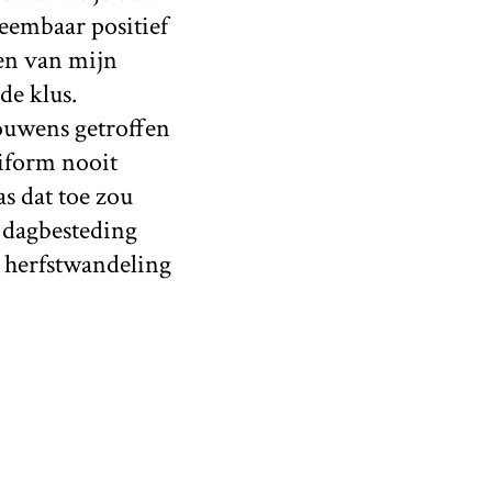
neembaar positief
gen van mijn
de klus.
ouwens getroffen
niform nooit
as dat toe zou
e dagbesteding
e herfstwandeling