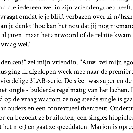
 die iedereen wel in zijn vriendengroep heeft. 
vraagt omdat je je blijft verbazen over zijn/haar 
n je denkt “hoe kan het nou dat jij nog nieman
s al jaren, maar het antwoord of de relatie kwam
 vraag wel."
denken!" zei mijn vriendin. "Auw" zei mijn ego
dus ging ik afgelopen week mee naar de première
ierdelige 3LAB-serie. De sfeer was super en de 
niet single - bulderde regelmatig van het lachen. 
 op de vraag waarom ze nog steeds single is ga
aar ouders en een contextueel therapeut. Ondertu
 en bezoekt ze bruiloften, een singles hippiefees
t het niet) en gaat ze speeddaten. Marjon is opre