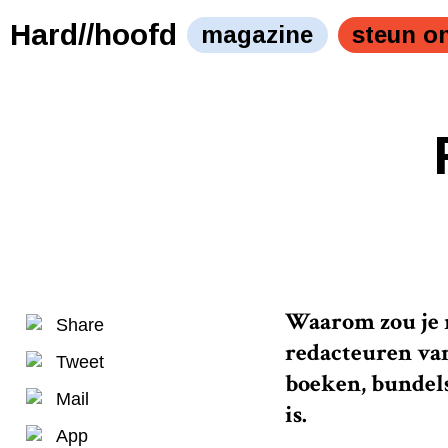
Hard//hoofd
magazine
steun o
Waarom zou je 
Share
redacteuren va
Tweet
boeken, bundels
Mail
is.
App