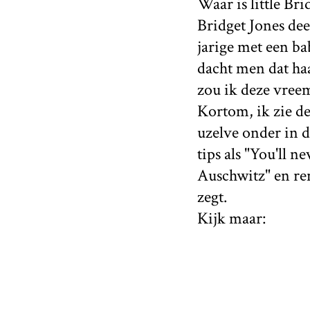
Waar is little Br
Bridget Jones dee
jarige met een b
dacht men dat ha
zou ik deze vree
Kortom, ik zie de
uzelve onder in de
tips als "You'll n
Auschwitz" en ren
zegt.
Kijk maar: