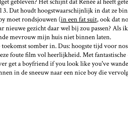
idget gebleven? Het schijnt dat Renée al heeft ge
l 3. Dat houdt hoogstwaarschijnlijk in dat ze bi
aby moet rondsjouwen (
in een fat suit
, ook dat n
ar nieuwe gezicht daar wel bij zou passen? Als 
mde mevrouw mijn huis niet binnen laten.
 toekomst somber in. Dus: hoogste tijd voor no
ze foute film vol heerlijkheid. Met fantastische 
ever get a boyfriend if you look like you've wand
nen in de sneeuw naar een nice boy die vervolg