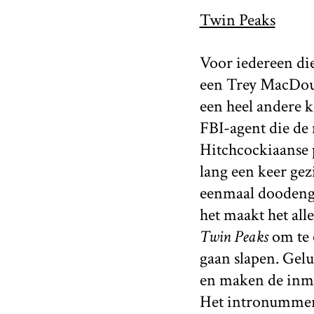
Twin Peaks
Voor iedereen di
een Trey MacDouga
een heel andere k
FBI-agent die de
Hitchcockiaanse p
lang een keer ge
eenmaal doodeng.
het maakt het all
Twin Peaks
om te 
gaan slapen. Gelu
en maken de inmid
Het intronummer