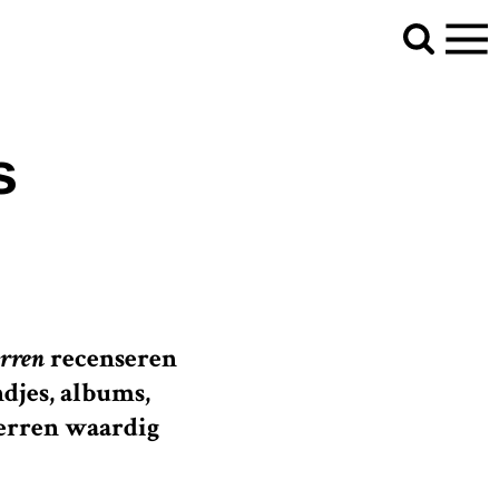
s
erren
recenseren
ndjes, albums,
terren waardig