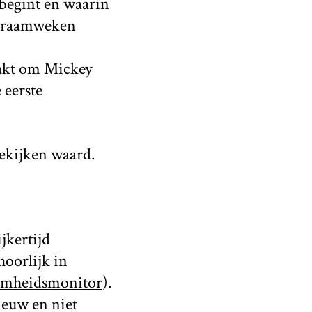
 begint en waarin
e kraamweken
aakt om Mickey
 eerste
bekijken waard.
jkertijd
hoorlijk in
amheidsmonitor
).
ieuw en niet