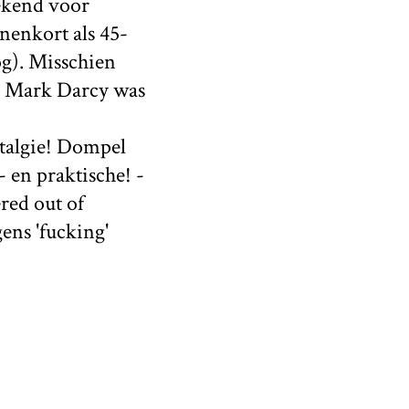
tekend voor
nnenkort als 45-
og). Misschien
ik Mark Darcy was
stalgie! Dompel
- en praktische! -
ered out of
ens 'fucking'