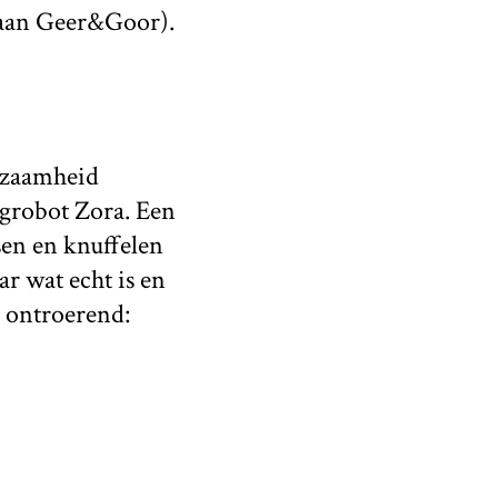
aan Geer&Goor).
nzaamheid
rgrobot Zora. Een
sen en knuffelen
ar wat echt is en
g ontroerend: