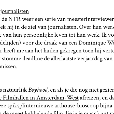
 journalisten
 de NTR weer een serie van meesterinterviewe
eek hij in de ziel van journalisten. Over hun wer
ie van hun persoonlijke leven tot hun werk. Ik v
delijden) voor die draak van een Dominique We
r heeft me aan het huilen gekregen toen hij verte
 stomme deadline de allerlaatste verjaardag van
missen.
 natuurlijk
Boyhood
, en als je die nog niet gezie
e Filmhallen in Amsterdam-West
afreizen, en d
deze spiksplinternieuwe arthouse-bioscoop bijna 
 de meest kabbelende film die je je maar kunt vo