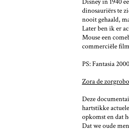
Disney in 1940 e
dinosauriërs te z
nooit gehaald, maa
Later ben ik er 
Mouse een comeba
commerciële film
PS: Fantasia 2000
Zora de zorgrobo
Deze documentaire
hartstikke actuel
opkomst en dat ho
Dat we oude mense