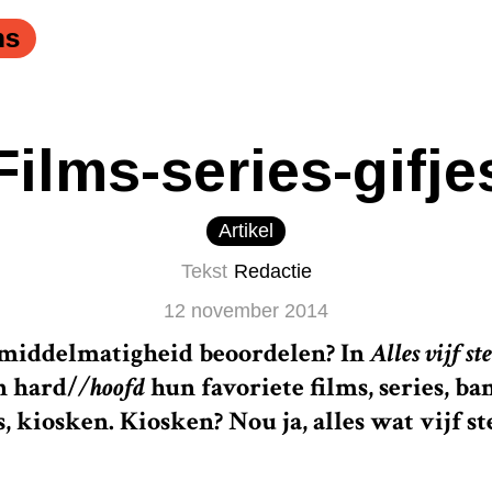
ns
Films-series-gifje
Artikel
Tekst
Redactie
12 november 2014
middelmatigheid beoordelen? In
Alles vijf st
n
hard/
/hoofd
hun favoriete films, series, ba
, kiosken. Kiosken? Nou ja, alles wat vijf s