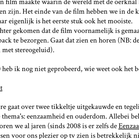
en film maakte waarin de wereld met de oerknal
ien zijn. Het einde van de film hebben we in d
r eigenlijk is het eerste stuk ook het mooiste.
achter gekomen dat de film voornamelijk is gem
ck te bezorgen. Gaat dat zien en horen (NB: de
 met stereogeluid).
 heb ik nog niet geprobeerd, wie weet ook het 
t
 gaat over twee tikkeltje uitgekauwde en tegeli
e thema's: eenzaamheid en ouderdom. Allebei be
ren we al jaren (sinds 2008 is er zelfs de
Eenza
n voor ons plezier op tv zien is betrekkelijk n