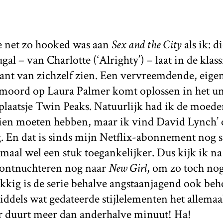
e net zo hooked was aan
Sex and the City
als ik: d
l – van Charlotte (‘Alrighty’) – laat in de klas
ant van zichzelf zien. Een vervreemdende, eigen
 moord op Laura Palmer komt oplossen in het u
laatsje Twin Peaks. Natuurlijk had ik de moeder 
zien moeten hebben, maar ik vind David Lynch’
 En dat is sinds mijn Netflix-abonnement nog s
emaal wel een stuk toegankelijker. Dus kijk ik na
ontnuchteren nog naar
New Girl
, om zo toch nog
kkig is de serie behalve angstaanjagend ook beh
dels wat gedateerde stijlelementen het allemaal
 duurt meer dan anderhalve minuut! Ha!