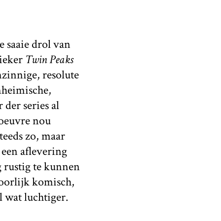
ie saaie drol van
sieker
Twin Peaks
zinnige, resolute
nheimische,
der series al
 oeuvre nou
teeds zo, maar
 een aflevering
 rustig te kunnen
oorlijk komisch,
 wat luchtiger.