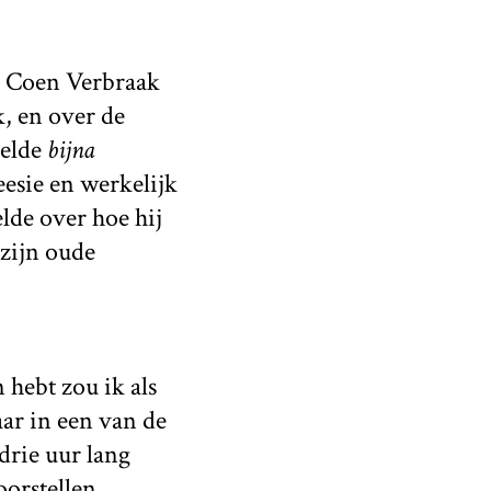
r Coen Verbraak
k, en over de
oelde
bijna
esie en werkelijk
lde over hoe hij
 zijn oude
n hebt zou ik als
aar in een van de
drie uur lang
orstellen.