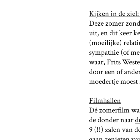
Kijken in de ziel:
Deze zomer zond
uit, en dit keer k
(moeilijke) relat
sympathie (of me
waar, Frits Weste
door een of ander
moedertje moest 
Filmhallen
Dé zomerfilm was
de donder naar
d
9 (!!) zalen van 
gaan genieten van