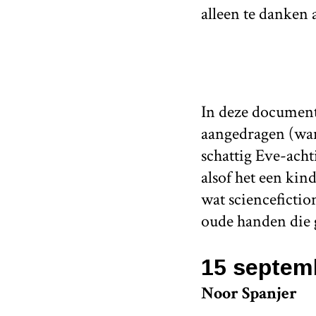
alleen te danke
In deze document
aangedragen (wan
schattig Eve-ach
alsof het een kind
wat sciencefictio
oude handen die g
15 septem
Noor Spanjer