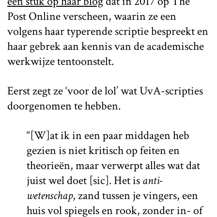
een stuk op haar blog
dat in 2017 op The
Post Online verscheen, waarin ze een
volgens haar typerende scriptie bespreekt en
haar gebrek aan kennis van de academische
werkwijze tentoonstelt.
Eerst zegt ze ‘voor de lol’ wat UvA-scripties
doorgenomen te hebben.
“[W]at ik in een paar middagen heb
gezien is niet kritisch op feiten en
theorieën, maar verwerpt alles wat dat
juist wel doet [sic]. Het is
anti-
wetenschap
, zand tussen je vingers, een
huis vol spiegels en rook, zonder in- of