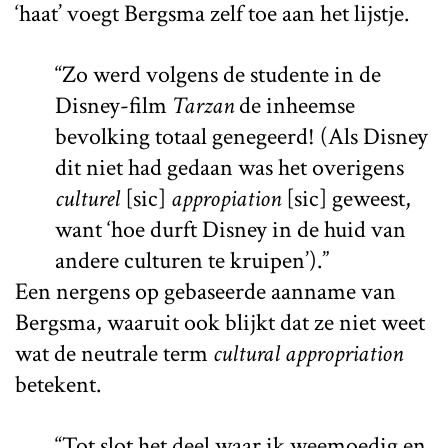
‘haat’ voegt Bergsma zelf toe aan het lijstje.
“Zo werd volgens de studente in de
Disney-film
Tarzan
de inheemse
bevolking totaal genegeerd! (Als Disney
dit niet had gedaan was het overigens
culturel
[sic]
appropiation
[sic] geweest,
want ‘hoe durft Disney in de huid van
andere culturen te kruipen’).”
Een nergens op gebaseerde aanname van
Bergsma, waaruit ook blijkt dat ze niet weet
wat de neutrale term
cultural appropriation
betekent.
“Tot slot het deel waar ik weemoedig en