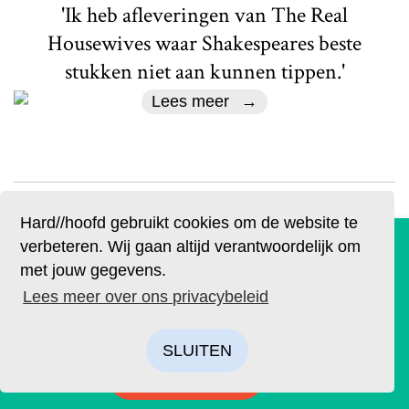
'Ik heb afleveringen van The Real
Housewives waar Shakespeares beste
stukken niet aan kunnen tippen.'
Lees meer
Hard//hoofd gebruikt cookies om de website te
De geruchten zijn waar. Lees Hard//hoofd nu ook op
verbeteren. Wij gaan altijd verantwoordelijk om
papier!
met jouw gegevens.
Actueel
Bestel op tijd je eigen exemplaar van de eerste editie, met
Lees meer over ons privacybeleid
Kamikazeplastics
als thema: ‘Ik’. We hebben drie covers ontworpen. Kies je
favoriet.
Tekst
Beeldredactie
Beeld
Aida de Jong
SLUITEN
BESTELLEN
Immuuncellen die de minuscule deeltjes