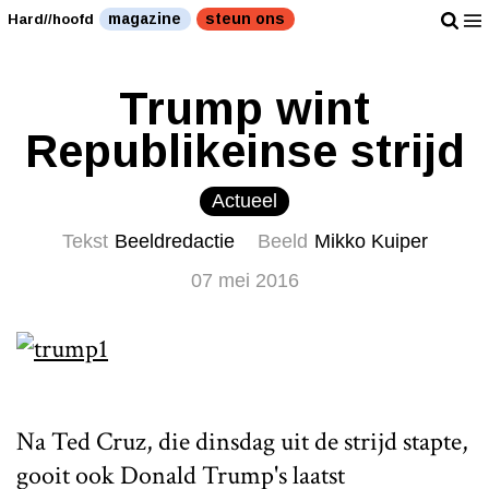
magazine
steun ons
Hard//hoofd
Trump wint
Republikeinse strijd
Actueel
Tekst
Beeldredactie
Beeld
Mikko Kuiper
07 mei 2016
Na Ted Cruz, die dinsdag uit de strijd stapte,
gooit ook Donald Trump's laatst