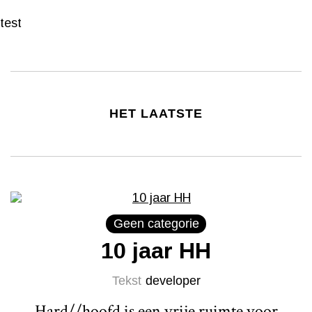
test
HET LAATSTE
Geen categorie
10 jaar HH
Tekst
developer
Hard//hoofd is een vrije ruimte voor